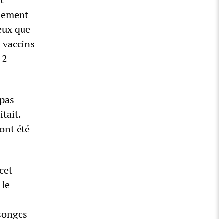
ssement
eux que
0 vaccins
12
 pas
tait.
ont été
cet
 le
nsonges