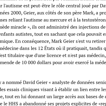
 l'autisme est peut-être le rôle central joué par Da
nnées 2000, Geier, aux côtés de son père Mark, a p
ses reliant l'autisme au mercure et à la testostéro
mède miracle », ils ont administré des injections d
enfants autistes, tout en sachant que cela pouvait 
imique. En conséquence, Mark Geier s'est vu retirer
 médecine dans les 12 États où il pratiquait, tandis 
est titulaire que d'une licence et n'est pas médecin,
ende de 10 000 dollars pour avoir exercé la méd
 a nommé David Geier « analyste de données senio
 essais cliniques visant à établir un lien entre le
me, tout en lui donnant un large accès aux bases de
e le HHS a abandonné ses projets explicites de «re