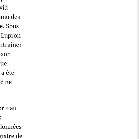
vid
romu des
ne. Sous
e Lupron
entraîner
 son
que
 a été
ecine
r » au
s
 données
gistre de