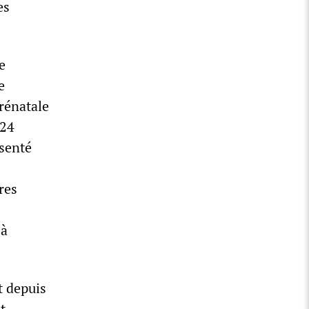
es
e
e
rénatale
024
ésenté
res
 à
t depuis
t