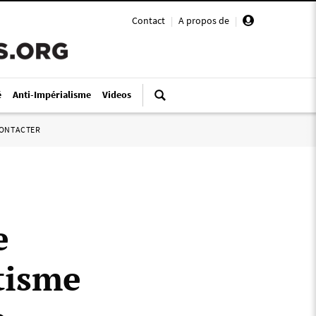
Contact
|
A propos de
|
é
Anti-Impérialisme
Videos
ONTACTER
e
tisme