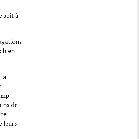
 soit à
vagations
s bien
 la
r
rump
oins de
ire
e leurs