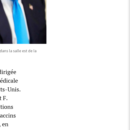
ans la salle est de la
dirigée
médicale
ats-Unis.
 F.
ations
vaccins
, en