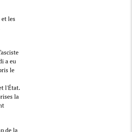
et les
i
fasciste
di a eu
ris le
 l'État.
rises la
nt
p de la