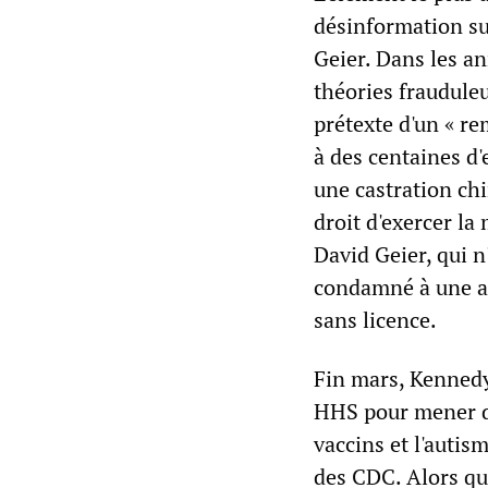
désinformation sur
Geier. Dans les a
théories frauduleu
prétexte d'un « re
à des centaines d'
une castration ch
droit d'exercer la
David Geier, qui n'
condamné à une am
sans licence.
Fin mars, Kennedy
HHS pour mener des
vaccins et l'autis
des CDC. Alors qu