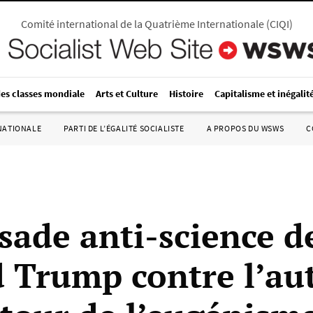
Comité international de la Quatrième Internationale
(
CIQI
)
des classes mondiale
Arts et Culture
Histoire
Capitalisme et inégalit
RNATIONALE
PARTI DE L’ÉGALITÉ SOCIALISTE
A PROPOS DU WSWS
C
isade anti-science d
 Trump contre l’au