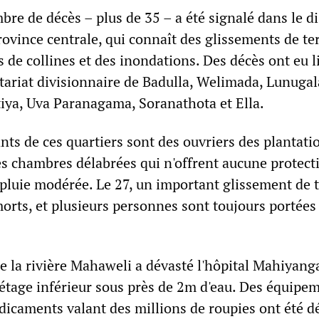
re de décès – plus de 35 – a été signalé dans le di
rovince centrale, qui connaît des glissements de ter
 de collines et des inondations. Des décès ont eu l
tariat divisionnaire de Badulla, Welimada, Lunugal
iya, Uva Paranagama, Soranathota et Ella.
ts de ces quartiers sont des ouvriers des plantati
es chambres délabrées qui n'offrent aucune protect
luie modérée. Le 27, un important glissement de t
morts, et plusieurs personnes sont toujours portées
 la rivière Mahaweli a dévasté l'hôpital Mahiyang
tage inférieur sous près de 2m d'eau. Des équipe
icaments valant des millions de roupies ont été dé