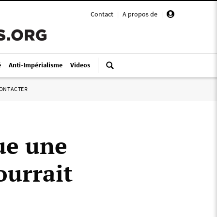
Contact
|
A propos de
|
é
Anti-Impérialisme
Videos
ONTACTER
ue une
ourrait