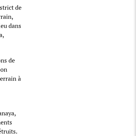
strict de
rain,
ieu dans
a,
ons de
ion
errain à
anaya,
ments
truits.