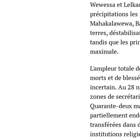
Wewessa et Lelkad
précipitations les
Mahakalawewa, Batt
terres, déstabilis
tandis que les pri
maximale.
L'ampleur totale 
morts et de bless
incertain. Au 28 
zones de secrétari
Quarante-deux mai
partiellement end
transférées dans 
institutions religi