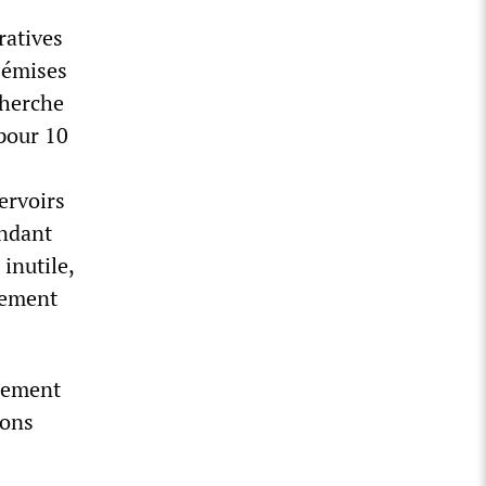
ratives
é émises
cherche
 pour 10
ervoirs
ondant
 inutile,
rnement
sement
ions