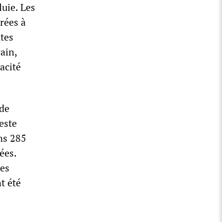
uie. Les
rées à
utes
ain,
acité
 de
este
ns 285
ées.
res
t été