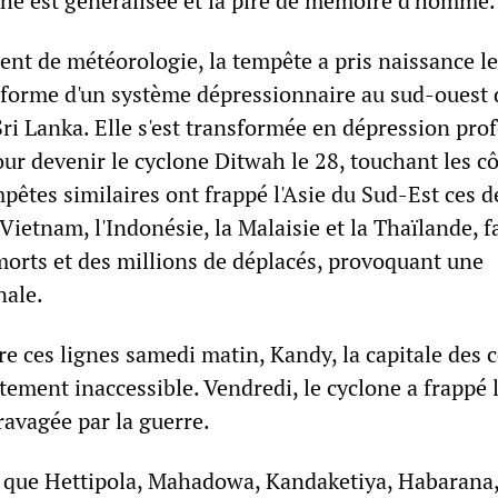
ophe est généralisée et la pire de mémoire d'homme.
ent de météorologie, la tempête a pris naissance l
forme d'un système dépressionnaire au sud-ouest 
ri Lanka. Elle s'est transformée en dépression pro
pour devenir le cyclone Ditwah le 28, touchant les c
pêtes similaires ont frappé l'Asie du Sud-Est ces d
 Vietnam, l'Indonésie, la Malaisie et la Thaïlande, f
morts et des millions de déplacés, provoquant une
nale.
 ces lignes samedi matin, Kandy, la capitale des c
ement inaccessible. Vendredi, le cyclone a frappé 
ravagée par la guerre.
s que Hettipola, Mahadowa, Kandaketiya, Habarana