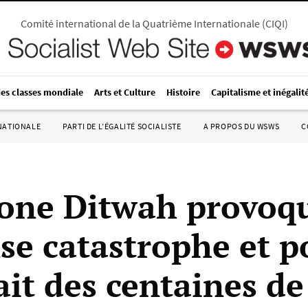
Comité international de la Quatrième Internationale
(
CIQI
)
des classes mondiale
Arts et Culture
Histoire
Capitalisme et inégalit
RNATIONALE
PARTI DE L’ÉGALITÉ SOCIALISTE
A PROPOS DU WSWS
C
lone Ditwah provoq
e catastrophe et p
ait des centaines de