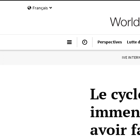
Français
Perspectives
Lutte 
IVE INTE
Le cyc
immens
avoir f