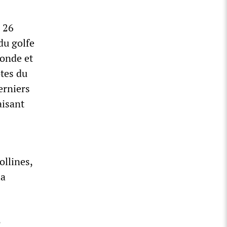
e 26
du golfe
fonde et
ôtes du
erniers
aisant
ollines,
la
,