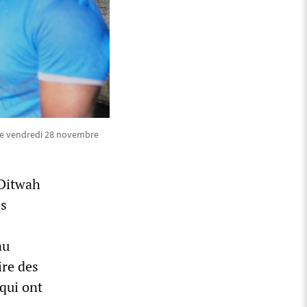
 le vendredi 28 novembre
 Ditwah
es
au
ire des
 qui ont