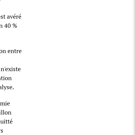
st avéré
on 40 %
on entre
 n'existe
ation
alyse.
émie
illon
uitté
rs