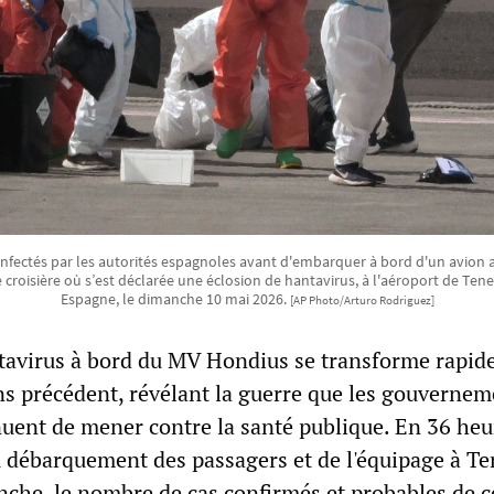
infectés par les autorités espagnoles avant d'embarquer à bord d'un avion 
 croisière où s’est déclarée une éclosion de hantavirus, à l'aéroport de Teneri
Espagne, le dimanche 10 mai 2026.
[AP Photo/Arturo Rodriguez]
tavirus à bord du MV Hondius se transforme rapi
ns précédent, révélant la guerre que les gouvernem
nuent de mener contre la santé publique. En 36 heu
u débarquement des passagers et de l'équipage à Te
che, le nombre de cas confirmés et probables de c