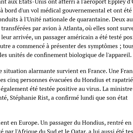
nt aux États-Unis ont atterri à l'aéroport Eppley 
 à bord d'un vol médical gouvernemental et ont été
duits à l'Unité nationale de quarantaine. Deux au
transférées par avion à Atlanta, où elles sont surve
 leur arrivée, un passager américain a été testé posi
autre a commencé à présenter des symptômes ; tou
es unités de confinement biologique de l'appareil.
e situation alarmante survient en France. Une Fran
 des cinq personnes évacuées du Hondius et rapatrié
également été testée positive au virus. La ministre
nté, Stéphanie Rist, a confirmé lundi que son état
lient en Europe. Un passager du Hondius, rentré en
é par l'Afrique du Sud et le Qatar, a lui aussi été te