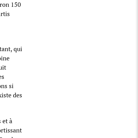
iron 150
rtis
ant, qui
oine
uit
es
ns si
xiste des
 et à
ortissant