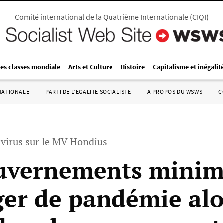
Comité international de la Quatrième Internationale
(
CIQI
)
des classes mondiale
Arts et Culture
Histoire
Capitalisme et inégalit
RNATIONALE
PARTI DE L’ÉGALITÉ SOCIALISTE
A PROPOS DU WSWS
C
avirus sur le MV Hondius
uvernements minim
ger de pandémie alo