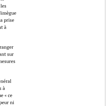
 les
 Nimègue
a prise
t à
tranger
ant sur
 mesures
énéral
s à
e « ce
 peur ni