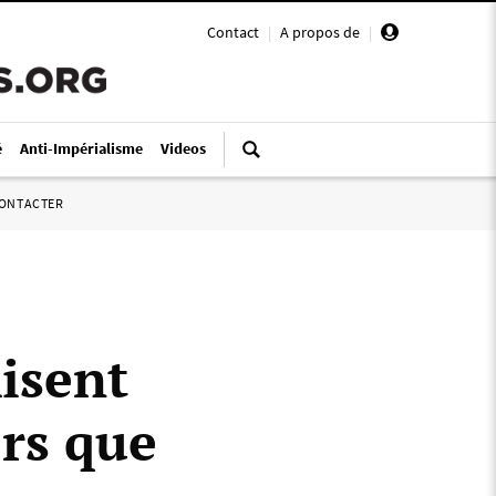
Contact
|
A propos de
|
é
Anti-Impérialisme
Videos
ONTACTER
isent
rs que