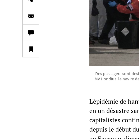
Des passagers sont dés
MV Hondius, le navire de
L'épidémie de han
en un désastre sa
capitalistes conti
depuis le début d
en Espagne, diman