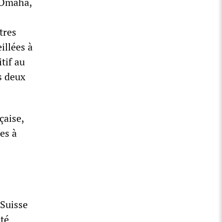
d'Omaha,
tres
illées à
tif au
s deux
çaise,
es à
 Suisse
sté