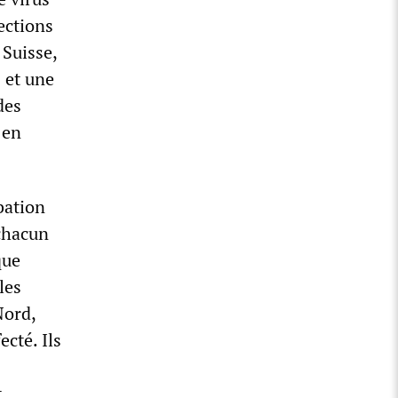
ections
 Suisse,
 et une
des
 en
bation
 chacun
que
les
Nord,
ecté. Ils
t