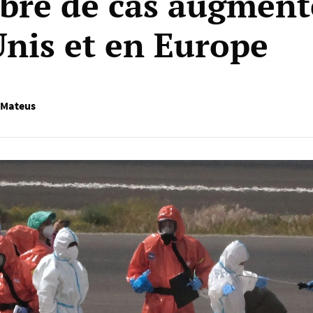
bre de cas augment
Unis et en Europe
 Mateus