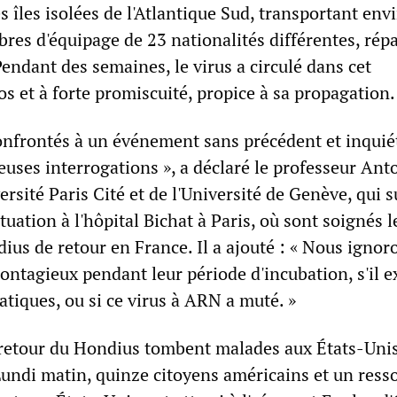
es îles isolées de l'Atlantique Sud, transportant env
es d'équipage de 23 nationalités différentes, répa
endant des semaines, le virus a circulé dans cet
s et à forte promiscuité, propice à sa propagation.
frontés à un événement sans précédent et inquiét
uses interrogations », a déclaré le professeur Ant
ersité Paris Cité et de l'Université de Genève, qui s
ituation à l'hôpital Bichat à Paris, où sont soignés l
us de retour en France. Il a ajouté : « Nous ignoro
contagieux pendant leur période d'incubation, s'il e
iques, ou si ce virus à ARN a muté. »
retour du Hondius tombent malades aux États-Unis
Lundi matin, quinze citoyens américains et un ress