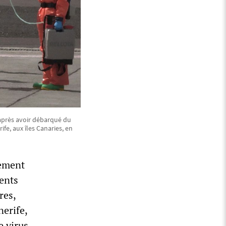
après avoir débarqué du
fe, aux îles Canaries, en
dement
ents
res,
nerife,
e virus