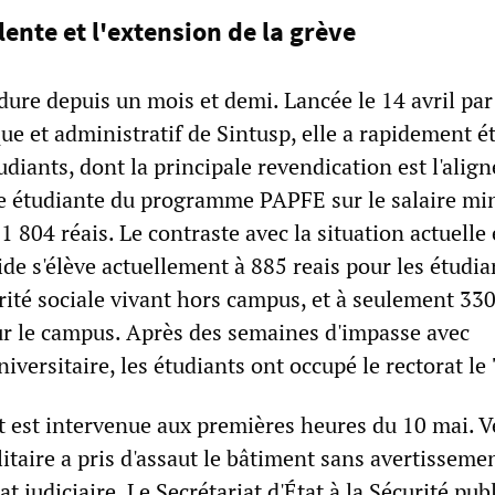
lente et l'extension de la grève
dure depuis un mois et demi. Lancée le 14 avril par
e et administratif de Sintusp, elle a rapidement é
tudiants, dont la principale revendication est l'ali
ère étudiante du programme PAPFE sur le salaire 
1 804 réais. Le contraste avec la situation actuelle 
aide s'élève actuellement à 885 reais pour les étudia
rité sociale vivant hors campus, et à seulement 330
ur le campus. Après des semaines d'impasse avec
niversitaire, les étudiants ont occupé le rectorat le
at est intervenue aux premières heures du 10 mai. V
litaire a pris d'assaut le bâtiment sans avertisseme
t judiciaire. Le Secrétariat d'État à la Sécurité pub