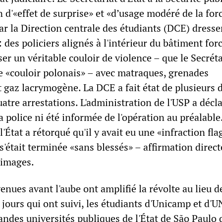
on d'«effet de surprise» et «d’usage modéré de la for
ar la Direction centrale des étudiants (DCE) dresse
: des policiers alignés à l'intérieur du bâtiment for
ser un véritable couloir de violence – que le Secréta
e «couloir polonais» – avec matraques, grenades
 gaz lacrymogène. La DCE a fait état de plusieurs 
uatre arrestations. L'administration de l'USP a décl
la police ni été informée de l'opération au préalable
État a rétorqué qu'il y avait eu une «infraction fla
 s'était terminée «sans blessés» – affirmation dire
 images.
enues avant l'aube ont amplifié la révolte au lieu d
 jours qui ont suivi, les étudiants d'Unicamp et d'
andes universités publiques de l'État de São Paulo 