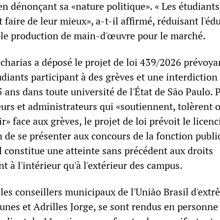
t en dénonçant sa «nature politique». « Les étudiant
t faire de leur mieux», a-t-il affirmé, réduisant l'éd
ple production de main-d'œuvre pour le marché.
charias a déposé le projet de loi 439/2026 prévoya
udiants participant à des grèves et une interdiction
5 ans dans toute université de l'État de São Paulo. 
urs et administrateurs qui «soutiennent, tolèrent 
ir» face aux grèves, le projet de loi prévoit le licen
n de se présenter aux concours de la fonction publ
l constitue une atteinte sans précédent aux droits
t à l'intérieur qu'à l'extérieur des campus.
les conseillers municipaux de l'União Brasil d'ext
unes et Adrilles Jorge, se sont rendus en personne