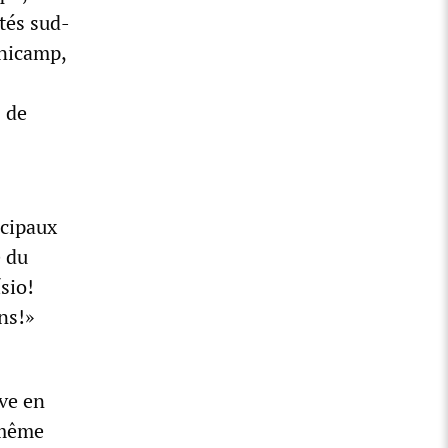
tés sud-
Unicamp,
s de
icipaux
e du
sio!
ns!»
ive en
 même