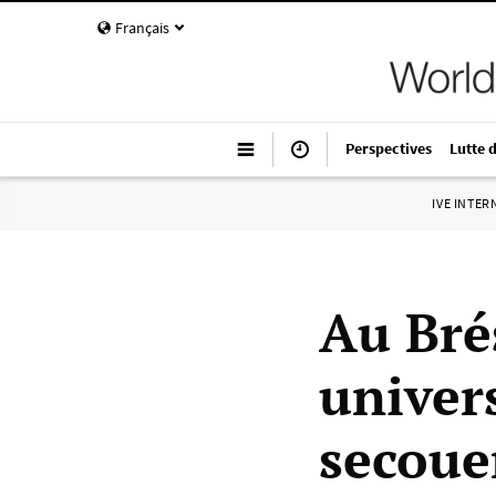
Français
Perspectives
Lutte 
IVE INTE
Au Brés
univers
secoue