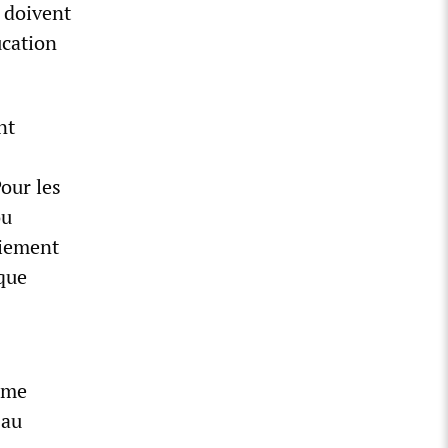
s doivent
ucation
nt
Pour les
ou
ciement
ique
rême
 au