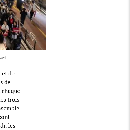
USP]
 et de
rs de
nt chaque
es trois
ensemble
sont
di, les