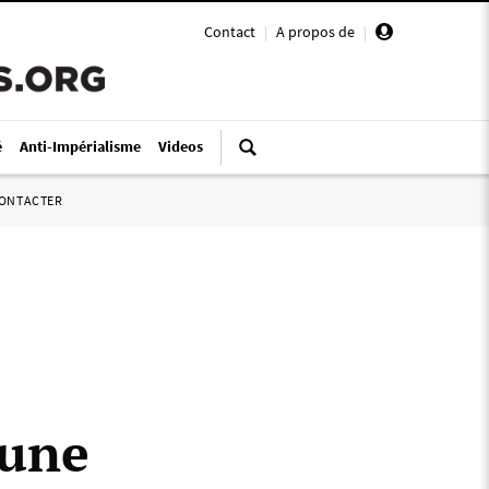
Contact
|
A propos de
|
é
Anti-Impérialisme
Videos
ONTACTER
 une