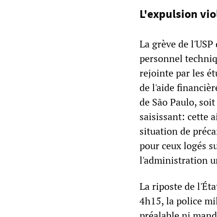
L'expulsion vio
La grève de l'USP 
personnel techniqu
rejointe par les é
de l'aide financi
de São Paulo, soit 
saisissant: cette 
situation de préca
pour ceux logés s
l'administration u
La riposte de l'Ét
4h15, la police mi
préalable ni manda