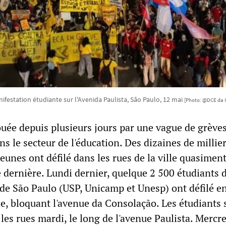
ifestation étudiante sur l'Avenida Paulista, São Paulo, 12 mai
[Photo: @DCE da 
ouée depuis plusieurs jours par une vague de grèves
s le secteur de l'éducation. Des dizaines de millie
 jeunes ont défilé dans les rues de la ville quasime
 dernière. Lundi dernier, quelque 2 500 étudiants d
t de São Paulo (USP, Unicamp et Unesp) ont défilé 
le, bloquant l'avenue da Consolação. Les étudiants 
es rues mardi, le long de l'avenue Paulista. Mercre