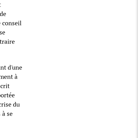
t
 de
 conseil
se
traire
ant d'une
ement à
crit
portée
crise du
 à se