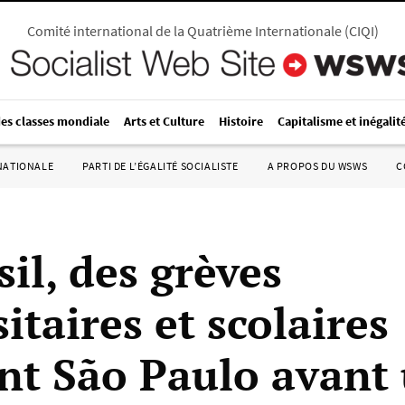
Comité international de la Quatrième Internationale
(
CIQI
)
des classes mondiale
Arts et Culture
Histoire
Capitalisme et inégalit
RNATIONALE
PARTI DE L’ÉGALITÉ SOCIALISTE
A PROPOS DU WSWS
C
il, des grèves
itaires et scolaires
nt São Paulo avant