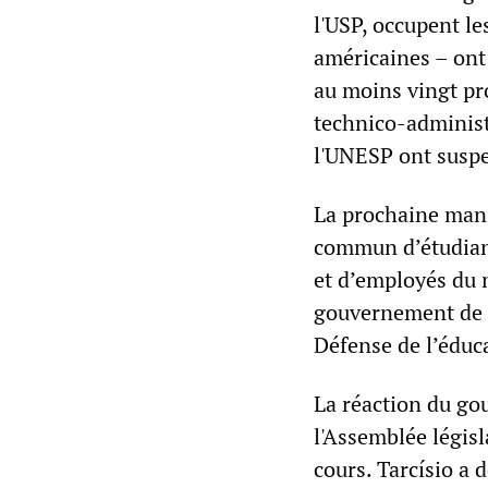
l'USP, occupent le
américaines – ont
au moins vingt pr
technico-administr
l'UNESP ont suspe
La prochaine mani
commun d’étudiant
et d’employés du 
gouvernement de T
Défense de l’éduca
La réaction du gou
l'Assemblée législa
cours. Tarcísio a