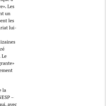
ce». Les
nt un
cent les
riat lui-
dizaines
aré
. Le
grante»
ctement
e la
UNESP –
qui, avec