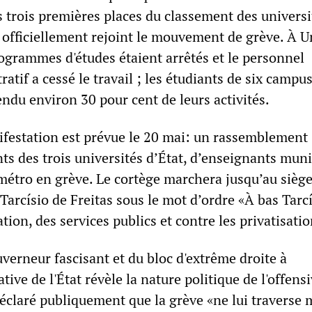
s trois premières places du classement des universi
 officiellement rejoint le mouvement de grève. À 
ogrammes d'études étaient arrêtés et le personnel
atif a cessé le travail ; les étudiants de six campu
ndu environ 30 pour cent de leurs activités.
festation est prévue le 20 mai: un rassemblement
s des trois universités d’État, d’enseignants mun
métro en grève. Le cortège marchera jusqu’au sièg
arcísio de Freitas sous le mot d’ordre «À bas Tarcí
tion, des services publics et contre les privatisatio
verneur fascisant et du bloc d'extrême droite à
tive de l'État révèle la nature politique de l'offens
 déclaré publiquement que la grève «ne lui traverse