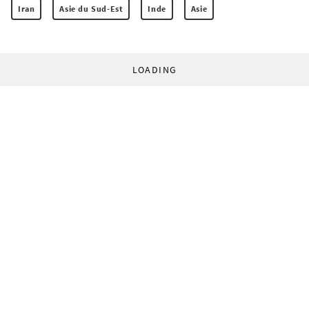
Iran
Asie du Sud-Est
Inde
Asie
LOADING