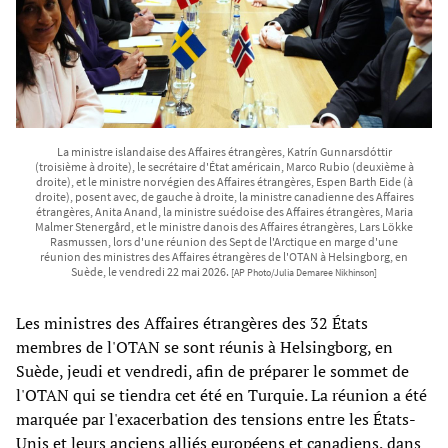
La ministre islandaise des Affaires étrangères, Katrín Gunnarsdóttir
(troisième à droite), le secrétaire d'État américain, Marco Rubio (deuxième à
droite), et le ministre norvégien des Affaires étrangères, Espen Barth Eide (à
droite), posent avec, de gauche à droite, la ministre canadienne des Affaires
étrangères, Anita Anand, la ministre suédoise des Affaires étrangères, Maria
Malmer Stenergård, et le ministre danois des Affaires étrangères, Lars Lökke
Rasmussen, lors d'une réunion des Sept de l'Arctique en marge d'une
réunion des ministres des Affaires étrangères de l'OTAN à Helsingborg, en
Suède, le vendredi 22 mai 2026.
[AP Photo/Julia Demaree Nikhinson]
Les ministres des Affaires étrangères des 32 États
membres de l'OTAN se sont réunis à Helsingborg, en
Suède, jeudi et vendredi, afin de préparer le sommet de
l'OTAN qui se tiendra cet été en Turquie. La réunion a été
marquée par l'exacerbation des tensions entre les États-
Unis et leurs anciens alliés européens et canadiens, dans