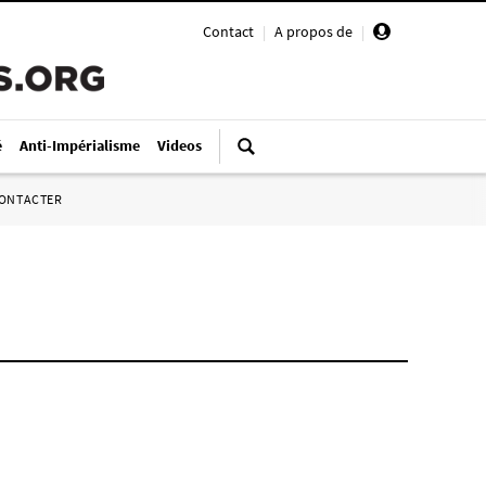
Contact
|
A propos de
|
é
Anti-Impérialisme
Videos
ONTACTER