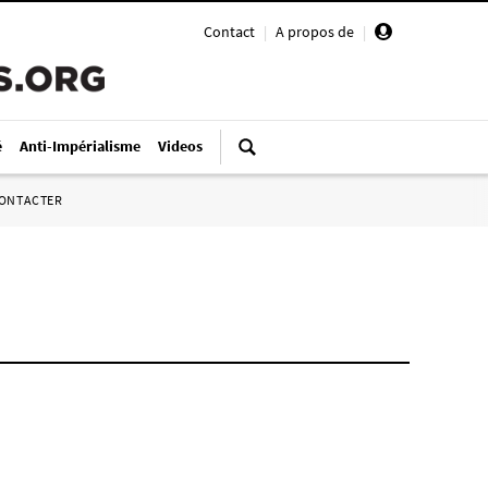
Contact
|
A propos de
|
é
Anti-Impérialisme
Videos
ONTACTER