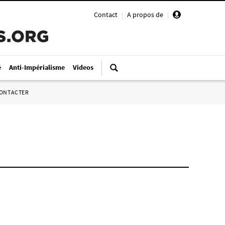
Contact
|
A propos de
|
é
Anti-Impérialisme
Videos
ONTACTER