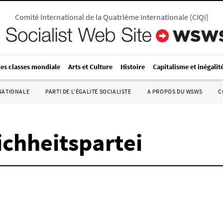
Comité international de la Quatrième Internationale
(
CIQI
)
des classes mondiale
Arts et Culture
Histoire
Capitalisme et inégalit
RNATIONALE
PARTI DE L’ÉGALITÉ SOCIALISTE
A PROPOS DU WSWS
C
ichheitspartei