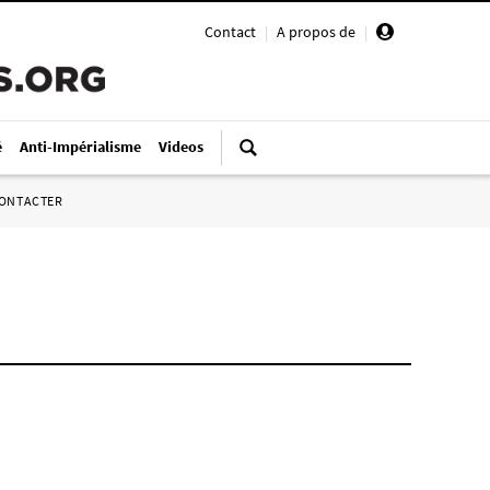
Contact
|
A propos de
|
é
Anti-Impérialisme
Videos
ONTACTER