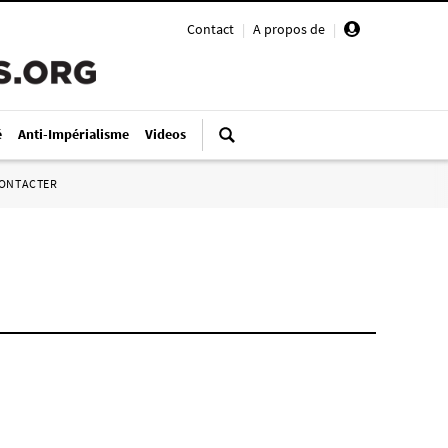
Contact
|
A propos de
|
é
Anti-Impérialisme
Videos
ONTACTER