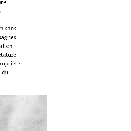
ure
n
on sans
mpagnes
ait en
ctature
ropriété
n du