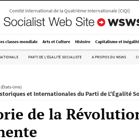
Comité international de la Quatrième Internationale
(
CIQI
)
des classes mondiale
Arts et Culture
Histoire
Capitalisme et inégalit
RNATIONALE
PARTI DE L’ÉGALITÉ SOCIALISTE
A PROPOS DU WSWS
C
e (États-Unis)
toriques et Internationales du Parti de L'Égalité So
orie de la Révolutio
nente