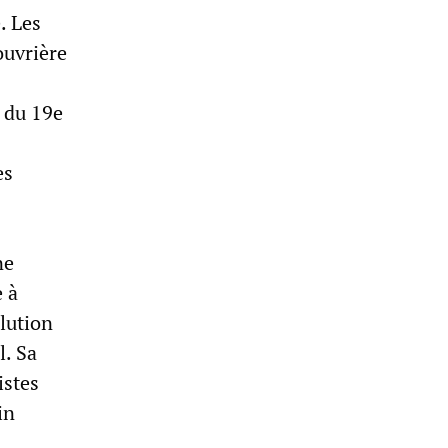
. Les
ouvrière
e du 19e
es
ne
e à
olution
l. Sa
istes
in