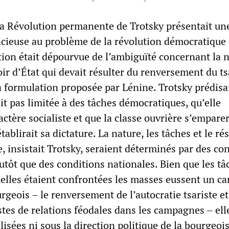
 la Révolution permanente de Trotsky présentait un
acieuse au problème de la révolution démocratique
tion était dépourvue de l’ambiguïté concernant la 
ir d’État qui devait résulter du renversement du t
la formulation proposée par Lénine. Trotsky prédisai
it pas limitée à des tâches démocratiques, qu’elle
ctère socialiste et que la classe ouvrière s’emparer
tablirait sa dictature. La nature, les tâches et le ré
e, insistait Trotsky, seraient déterminés par des co
utôt que des conditions nationales. Bien que les tâ
lles étaient confrontées les masses eussent un ca
eois – le renversement de l’autocratie tsariste et
stes de relations féodales dans les campagnes – ell
lisées ni sous la direction politique de la bourgeois