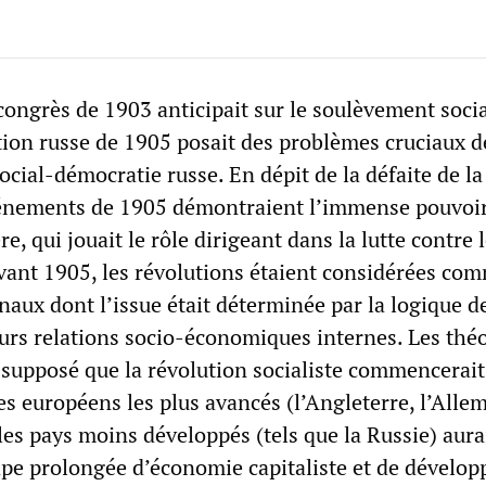
congrès de 1903 anticipait sur le soulèvement soci
tion russe de 1905 posait des problèmes cruciaux d
social-démocratie russe. En dépit de la défaite de la
vénements de 1905 démontraient l’immense pouvoir
re, qui jouait le rôle dirigeant dans la lutte contre 
Avant 1905, les révolutions étaient considérées co
aux dont l’issue était déterminée par la logique de
eurs relations socio-économiques internes. Les thé
 supposé que la révolution socialiste commencerai
tes européens les plus avancés (l’Angleterre, l’Alle
 les pays moins développés (tels que la Russie) aura
ape prolongée d’économie capitaliste et de dévelo