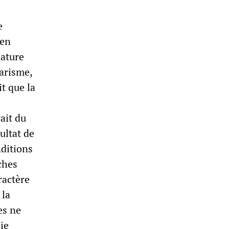
e
 en
nature
sarisme,
t que la
ait du
sultat de
nditions
ches
ractère
 la
es ne
ie