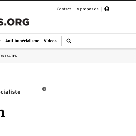
Contact
|
A propos de
|
é
Anti-Impérialisme
Videos
ONTACTER
cialiste
n