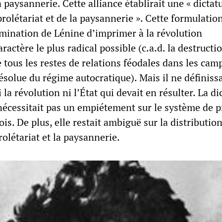
a paysannerie. Cette alliance établirait une « dictat
olétariat et de la paysannerie ». Cette formulatio
rmination de Lénine d’imprimer à la révolution
ractère le plus radical possible (c.a.d. la destructi
tous les restes de relations féodales dans les ca
résolue du régime autocratique). Mais il ne définiss
 la révolution ni l’État qui devait en résulter. La di
écessitait pas un empiétement sur le système de p
ois. De plus, elle restait ambiguë sur la distributio
rolétariat et la paysannerie.