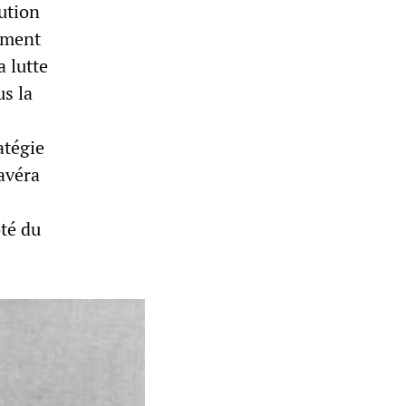
ution
lement
a lutte
s la
atégie
avéra
ôté du