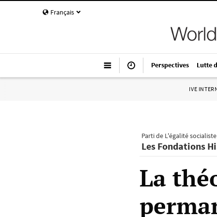
Français
Perspectives
Lutte 
IVE INTE
Parti de L'égalité socialist
Les Fondations His
La thé
perma