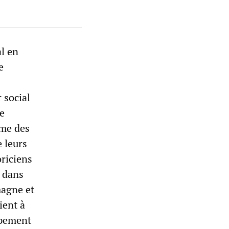
al en
e
 social
le
mme des
 leurs
oriciens
t dans
magne et
ient à
ppement