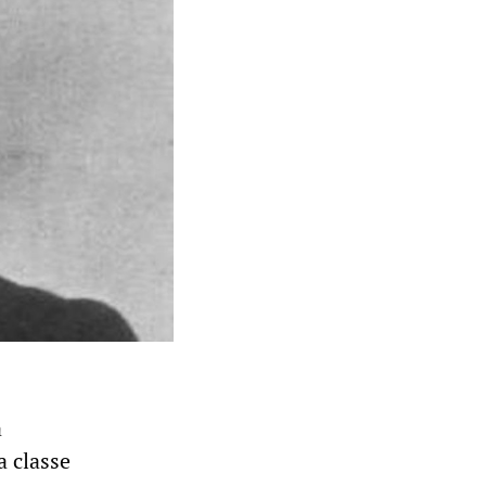
a
a classe