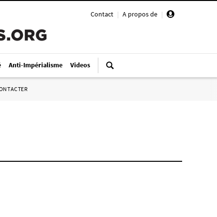
Contact
|
A propos de
|
é
Anti-Impérialisme
Videos
ONTACTER