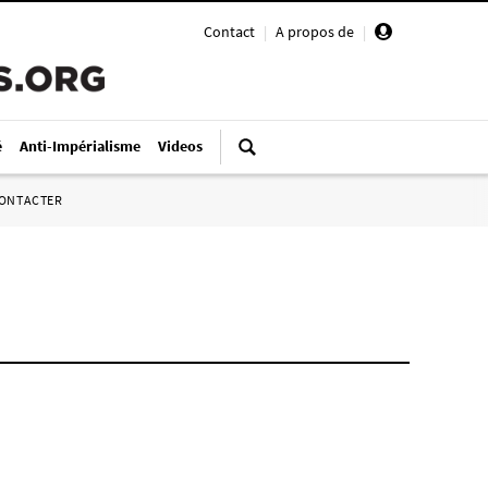
Contact
|
A propos de
|
é
Anti-Impérialisme
Videos
ONTACTER