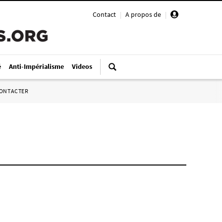
Contact
|
A propos de
|
é
Anti-Impérialisme
Videos
ONTACTER