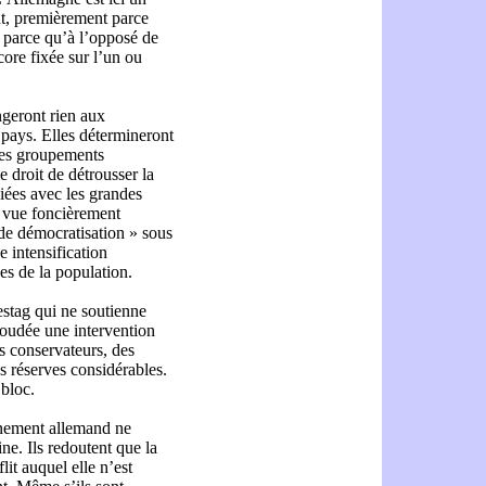
nt, premièrement parce
 parce qu’à l’opposé de
core fixée sur l’un ou
ngeront rien aux
 pays. Elles détermineront
des groupements
le droit de détrousser la
giées avec les grandes
e vue foncièrement
 de démocratisation » sous
e intensification
es de la population.
estag qui ne soutienne
soudée une intervention
s conservateurs, des
s réserves considérables.
 bloc.
nement allemand ne
ne. Ils redoutent que la
it auquel elle n’est