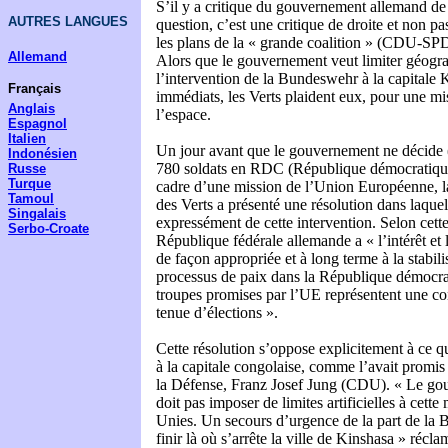
S’il y a critique du gouvernement allemand de l
AUTRES LANGUES
question, c’est une critique de droite et non p
les plans de la « grande coalition » (CDU-SPD
Allemand
Alors que le gouvernement veut limiter géog
l’intervention de la Bundeswehr à la capitale 
Français
immédiats, les Verts plaident eux, pour une mi
Anglais
l’espace.
Espagnol
Italien
Un jour avant que le gouvernement ne décide 
Indonésien
780 soldats en RDC (République démocratiqu
Russe
Turque
cadre d’une mission de l’Union Européenne, la
Tamoul
des Verts a présenté une résolution dans laquelle
Singalais
expressément de cette intervention. Selon cette
Serbo-Croate
République fédérale allemande a « l’intérêt et 
de façon appropriée et à long terme à la stabili
processus de paix dans la République démocr
troupes promises par l’UE représentent une con
tenue d’élections ».
Cette résolution s’oppose explicitement à ce qu
à la capitale congolaise, comme l’avait promis 
la Défense, Franz Josef Jung (CDU). « Le go
doit pas imposer de limites artificielles à cett
Unies. Un secours d’urgence de la part de la
finir là où s’arrête la ville de Kinshasa » récla