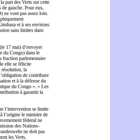
a part des Verts sur cette
as de gauche. Pour eux,
) ne vont pas assez loin.
raphiquement
Kinshasa et à ses environs
ssion sans limites dans
(le 17 mai) d’envoyer
e du Congo) dans le
 fraction parlementaire
 elle se félicite
 résolution, la
l’obligation de contribuer
sation et à la défense du
atique du Congo ». « Les
tribution à garantir la
e l’intervention se limite
à l’origine le ministre de
uvernement féderal ne
e mission des Nations-
 Bundeswehr ne doit pas
ment les Verts.