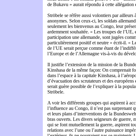
de Bukavu » aurait répondu à cette allégation qu
Ströbele se réfère aussi volontiers par ailleurs 
anonymes. Selon ceux-ci, les soldats allemands
seulement les bienvenus au Congo, leur prése
ardemment souhaitée. « Les troupes de l’UE, e
participation une allemande, sont jugées comm
particulièrement positif et neutre » écrit-il. « 
de l’UE serait perçue comme étant de l’indiffé
l’Europe et de l’Allemagne vis-à-vis du dével
Il justifie l’extension de la mission de la Bun
Kinshasa de la même façon: On comprenait for
dans l’espace à la capitale Kinshasa, à l’aérop
d’évacuation des scrutateurs et des européens en
serait guère possible de l’expliquer à la popula
Ströbele.
A voir les différents groupes qui aspirent à ac
l’influence au Congo, il n’est pas surprenant 
et leurs plans d’interventions de la Bundeswehr
bras ouverts. Les divers seigneurs de guerre, m
qui se font mutuellement la guerre, aspirent to
relations avec l’une ou l’autre puissance impér
l’extérieur, ils ne pourraient pas se maintenir.