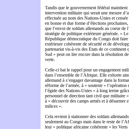
Tandis que le gouvernement fédéral maintient l
intervention militaire qui serait une mesure d’a
effectuée au nom des Nations-Unies et censée 
en bonne et due forme d’élections prochaines, 
que l’envoi de soldats allemands au coeur de l’
stratégie de politique extérieure générale. « Le
République démocratique du Congo doit faire p
extérieure cohérente de sécurité et de dévelop
partenariat vis-à-vis des Etats de ce continent 
Sud » peut on lire encore dans la résolution de
verte.
Celle-ci bat le rappel pour un engagement mili
dans l’ensemble de l’Afrique. Elle exhorte ai
allemand à s’engager davantage dans la formati
réforme de l’armée, à « soutenir » l’opération
l’égide des Nations-Unies « à long terme grâce 
personnel de direction tant civil que militaire »
à « découvrir des camps armés et à désarmer
milices ».
Cela revient à stationner des soldats allemand
seulement au Congo mais dans le reste de l’Af
leur « politique africaine cohérente » les Verts