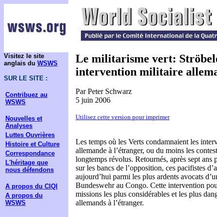
Visitez le site
Le militarisme vert: Ströbel
anglais du
WSWS
intervention militaire alle
SUR LE SITE :
Par Peter Schwarz
Contribuez au
5 juin 2006
WSWS
Utilisez cette version pour imprimer
Nouvelles et
Analyses
Luttes Ouvrières
Les temps où les Verts condamnaient les inter
Histoire et Culture
allemande à l’étranger, ou du moins les contest
Correspondance
longtemps révolus. Retournés, après sept ans
L'héritage que
sur les bancs de l’opposition, ces pacifistes d
nous défendons
aujourd’hui parmi les plus ardents avocats d’u
Bundeswehr au Congo. Cette intervention pour
A propos du CIQI
missions les plus considérables et les plus dan
A propos du
allemands à l’étranger.
WSWS