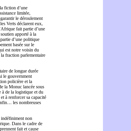
a fiction d’une
ssistance limitée,
garantir le déroulement
les Verts déclarent eux,
Afrique fait partie d’une
 soutien apporté à la
artie d’une politique
pement basée sur le
qui est notre voisin du
 la fraction parlementaire
taire de longue durée
nsi le gouvernment
on policière et la
 de la Monuc lancée sous
à de la logistique et du
 et à renforcer sa capacité
 enfin… les nombreuses
s indéfiniment non
rique. Dans le cadre de
 prennent fait et cause