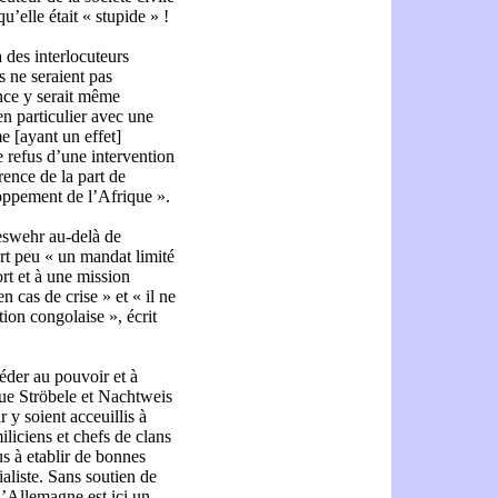
’elle était « stupide » !
à des interlocuteurs
 ne seraient pas
nce y serait même
n particulier avec une
e [ayant un effet]
Le refus d’une intervention
rence de la part de
oppement de l’Afrique ».
deswehr au-delà de
t peu « un mandat limité
ort et à une mission
 cas de crise » et « il ne
tion congolaise », écrit
céder au pouvoir et à
que Ströbele et Nachtweis
 y soient acceuillis à
iliciens et chefs de clans
us à etablir de bonnes
ialiste. Sans soutien de
 L’Allemagne est ici un