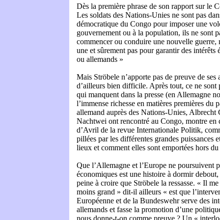
Dès la première phrase de son rapport sur le Co
Les soldats des Nations-Unies ne sont pas dan
démocratique du Congo pour imposer une vol
gouvernement ou à la population, ils ne sont p
commencer ou conduire une nouvelle guerre, 
une et sûrement pas pour garantir des intérêt
ou allemands »
Mais Ströbele n’apporte pas de preuve de ses a
d’ailleurs bien difficile. Après tout, ce ne sont 
qui manquent dans la presse (en Allemagne non
l’immense richesse en matières premières du 
allemand auprès des Nations-Unies, Albrecht 
Nachtwei ont rencontré au Congo, montre en d
d’Avril de la revue Internationale Politik, com
pillées par les différentes grandes puissances e
lieux et comment elles sont emportées hors du
Que l’Allemagne et l’Europe ne poursuivent pas
économiques est une histoire à dormir debout,
peine à croire que Ströbele la ressasse. « Il m
moins grand » dit-il ailleurs « est que l’interv
Européenne et de la Bundeswehr serve des in
allemands et fasse la promotion d’une politiqu
nous donne-t-on comme preuve ? Un « interlocu