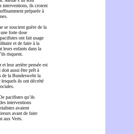
t. Même s’ils sont
interventions, ils croient
suffisamment préparée à
ines.
ne se soucient guère de la
 une forte dose
acifistes ont fait usage
litaire et de faire à la
t leurs enfants dans la
ls risquent.
et leur arrière pensée est
doit aussi être prêt à
ats de la Bundeswehr la
esquels ils ont décrété
ociales.
e pacifistes qu’ils
 des interventions
rialistes avaient
ireurs avant de faire
nt aux Verts.