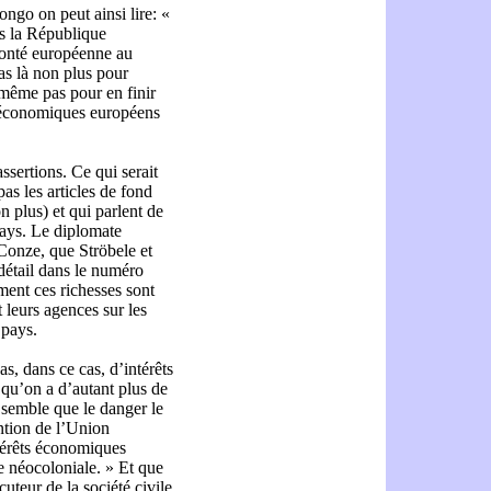
ngo on peut ainsi lire: «
s la République
onté européenne au
as là non plus pour
même pas pour en finir
s économiques européens
ssertions. Ce qui serait
pas les articles de fond
 plus) et qui parlent de
pays. Le diplomate
Conze, que Ströbele et
étail dans le numéro
ment ces richesses sont
t leurs agences sur les
 pays.
, dans ce cas, d’intérêts
 qu’on a d’autant plus de
e semble que le danger le
ention de l’Union
térêts économiques
e néocoloniale. » Et que
teur de la société civile