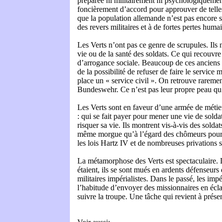
préparée ni militairement ni psychologiquemen
foncièrement d’accord pour approuver de telles 
que la population allemande n’est pas encore 
des revers militaires et à de fortes pertes huma
Les Verts n’ont pas ce genre de scrupules. Ils 
vie ou de la santé des soldats. Ce qui recouvre
d’arrogance sociale. Beaucoup de ces anciens p
de la possibilité de refuser de faire le service mi
place un « service civil ». On retrouve raremen
Bundeswehr. Ce n’est pas leur propre peau qu’i
Les Verts sont en faveur d’une armée de métier 
: qui se fait payer pour mener une vie de soldat 
risquer sa vie. Ils montrent vis-à-vis des sold
même morgue qu’à l’égard des chômeurs pour l
les lois Hartz IV et de nombreuses privations s
La métamorphose des Verts est spectaculaire. D
étaient, ils se sont mués en ardents défenseurs
militaires impérialistes. Dans le passé, les impé
l’habitude d’envoyer des missionnaires en écla
suivre la troupe. Une tâche qui revient à prése