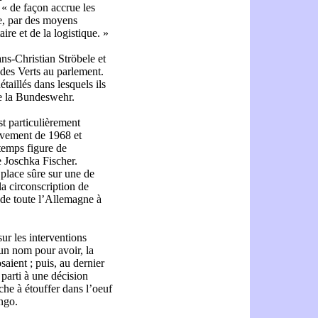
« de façon accrue les
e, par des moyens
aire et de la logistique. »
s-Christian Ströbele et
des Verts au parlement.
taillés dans lesquels ils
de la Bundeswehr.
st particulièrement
uvement de 1968 et
temps figure de
e Joschka Fischer.
 place sûre sur une de
 la circonscription de
t de toute l’Allemagne à
sur les interventions
t un nom pour avoir, la
aient ; puis, au dernier
 parti à une décision
che à étouffer dans l’oeuf
ongo.