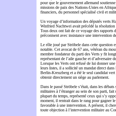
pour que le gouvernement allemand soutienne 
missions de paix des Nations-Unies en Afriqu
financiers, du personnel spécialisé civil et milit
Un voyage d’information des députés verts Han
Winfried Nachtwei avait précédé la résolution 
Tous deux ont fait de ce voyage des rapports dé
préconisent avec insistance une intervention 
Le rôle joué par Ströbele dans cette question e
notable. Cet avocat de 67 ans, vétéran du mo
membre fondateur du parti des Verts y fit long
représentant de l’aile gauche et d’adversaire d
Lorsque les Verts ont refusé de lui donner une
leurs listes, il a sollicité un mandat direct dans
Berlin-Kreuzberg et a été le seul candidat ver
obtenir directement un siège au parlement.
Dans le passé Ströbele s’était, dans les débats 
militaires à l’étranger au sein de son parti, fai
plupart du temps, représenté ceux qui s’y oppos
moment, il rentrait dans le rang pour gagner le
favorable à une intervention. A présent, il cher
toute objection à l’intervention militaire au C