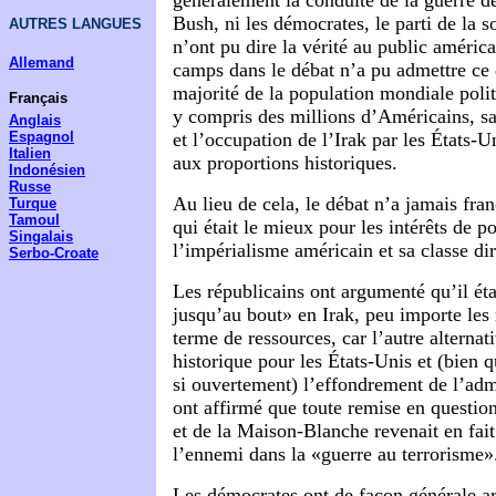
généralement la conduite de la guerre de
Bush, ni les démocrates, le parti de la s
AUTRES LANGUES
n’ont pu dire la vérité au public améri
Allemand
camps dans le débat n’a pu admettre ce 
majorité de la population mondiale poli
Français
y compris des millions d’Américains, sav
Anglais
Espagnol
et l’occupation de l’Irak par les États-U
Italien
aux proportions historiques.
Indonésien
Russe
Au lieu de cela, le débat n’a jamais fran
Turque
Tamoul
qui était le mieux pour les intérêts de p
Singalais
l’impérialisme américain et sa classe di
Serbo-Croate
Les républicains ont argumenté qu’il éta
jusqu’au bout» en Irak, peu importe les 
terme de ressources, car l’autre alternati
historique pour les États-Unis et (bien qu
si ouvertement) l’effondrement de l’admi
ont affirmé que toute remise en questio
et de la Maison-Blanche revenait en fait
l’ennemi dans la «guerre au terrorisme»
Les démocrates ont de façon générale 