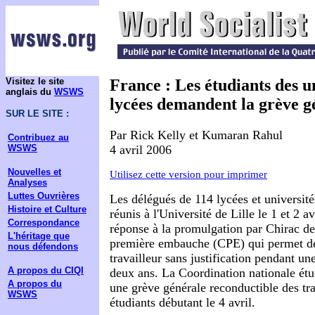
Visitez le site
France : Les étudiants des un
anglais du
WSWS
lycées demandent la grève g
SUR LE SITE :
Par Rick Kelly et Kumaran Rahul
Contribuez au
4 avril 2006
WSWS
Nouvelles et
Utilisez cette version pour imprimer
Analyses
Luttes Ouvrières
Les délégués de 114 lycées et université
Histoire et Culture
réunis à l'Université de Lille le 1 et 2 av
Correspondance
réponse à la promulgation par Chirac de 
L'héritage que
première embauche (CPE) qui permet de
nous défendons
travailleur sans justification pendant un
A propos du CIQI
deux ans. La Coordination nationale étu
A propos du
une grève générale reconductible des tra
WSWS
étudiants débutant le 4 avril.