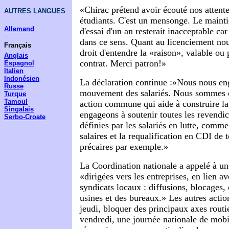
«Chirac prétend avoir écouté nos attente
AUTRES LANGUES
étudiants. C'est un mensonge. Le mainti
Allemand
d'essai d'un an resterait inacceptable car
dans ce sens. Quant au licenciement no
Français
droit d'entendre la «raison», valable ou 
Anglais
contrat. Merci patron!»
Espagnol
Italien
Indonésien
La déclaration continue :»Nous nous en
Russe
mouvement des salariés. Nous sommes d
Turque
Tamoul
action commune qui aide à construire l
Singalais
engageons à soutenir toutes les revendic
Serbo-Croate
définies par les salariés en lutte, comm
salaires et la requalification en CDI de 
précaires par exemple.»
La Coordination nationale a appelé à un
«dirigées vers les entreprises, en lien ave
syndicats locaux : diffusions, blocages,
usines et des bureaux.» Les autres acti
jeudi, bloquer des principaux axes routie
vendredi, une journée nationale de mobil