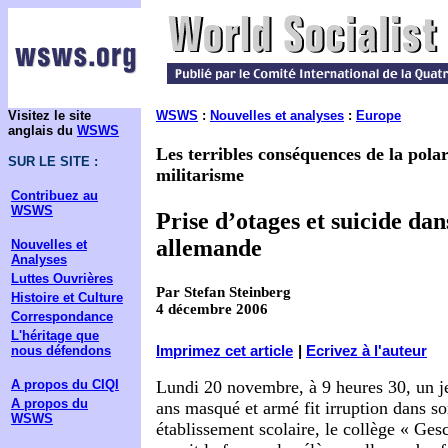
Visitez le site
WSWS
:
Nouvelles et analyses
:
Europe
anglais du
WSWS
Les terribles conséquences de la polar
SUR LE SITE :
militarisme
Contribuez au
WSWS
Prise d’otages et suicide dan
allemande
Nouvelles et
Analyses
Luttes Ouvrières
Par Stefan Steinberg
Histoire et Culture
4 décembre 2006
Correspondance
L'héritage que
Imprimez cet article
|
Ecrivez à l'auteur
nous défendons
Lundi 20 novembre, à 9 heures 30, un 
A propos du CIQI
A propos du
ans masqué et armé fit irruption dans s
WSWS
établissement scolaire, le collège
« Gesc