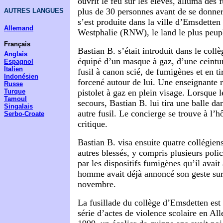
ouvrit le feu sur les élèves, alluma des 
plus de 30 personnes avant de se donner
AUTRES LANGUES
s’est produite dans la ville d’Emsdette
Allemand
Westphalie (RNW), le land le plus peu
Français
Bastian B. s’était introduit dans le collè
Anglais
équipé d’un masque à gaz, d’une ceintur
Espagnol
Italien
fusil à canon scié, de fumigènes et en 
Indonésien
forcené autour de lui. Une enseignante 
Russe
pistolet à gaz en plein visage. Lorsque l
Turque
Tamoul
secours, Bastian B. lui tira une balle da
Singalais
autre fusil. Le concierge se trouve à l’h
Serbo-Croate
critique.
Bastian B. visa ensuite quatre collégien
autres blessés, y compris plusieurs polic
par les dispositifs fumigènes qu’il avait
homme avait déjà annoncé son geste sur 
novembre.
La fusillade du collège d’Emsdetten est 
série d’actes de violence scolaire en 