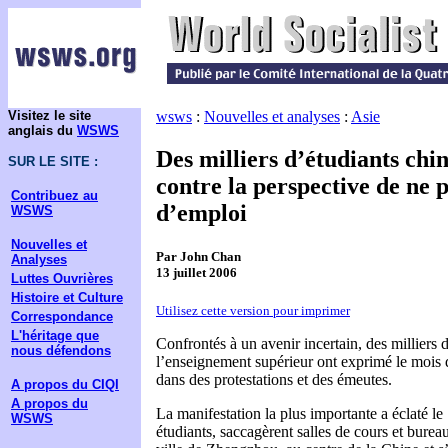
Visitez le site
wsws
:
Nouvelles et analyses
:
Asie
anglais du
WSWS
Des milliers d’étudiants chin
SUR LE SITE :
contre la perspective de ne 
Contribuez au
d’emploi
WSWS
Nouvelles et
Par John Chan
Analyses
13 juillet 2006
Luttes Ouvrières
Histoire et Culture
Utilisez cette version pour imprimer
Correspondance
L'héritage que
Confrontés à un avenir incertain, des milliers 
nous défendons
l’enseignement supérieur ont exprimé le mois d
dans des protestations et des émeutes.
A propos du CIQI
A propos du
La manifestation la plus importante a éclaté l
WSWS
étudiants, saccagèrent salles de cours et bureau