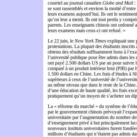
courriel au journal canadien
Globe and Mail
: 
se sont rassemblés et environ la moitié d’entre
leurs examens aujourd’hui. Ils ont le sentiment
qu’on leur a menti. Ils ont tout perdu y compris
parents. Les enseignants chinois ont ordonné a
leurs examens mais ceux-ci ont refusé. »
Le 22 juin, le
New York Times
expliquait une p
protestations. La plupart des étudiants inscrit
obtenu des résultats suffisamment bons à l’exa
l’université publique pour être admis dans les u
ont payé 2.500 dollars US par an pour suivre 
comparé à un produit intérieur brut (PIB) par h
1.500 dollars en Chine. Les frais d’études à S
supérieurs à ceux de l’université de l’univer
au même niveau que dans le reste de la Chine.
d’une éducation de haute qualité, les frais exce
pratiquement qu’un moyen de s’acheter un dip
La « réforme du marché » du système de l’édu
par le gouvernement chinois prévoyait l’expa
universitaire par l’augmentation du nombre des
d’enseignement privé à but principalement lucr
nouveaux instituts universitaires furent fondée
millions d’étudiants qui n’étaient pas admis da