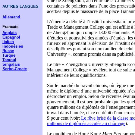
ville de Zhengzhou, au centre de la Chine et s’
centaines de policiers dans l’une des protestati
AUTRES LANGUES
acerbes depuis le massacre de la place Tiana
Allemand
L’émeute a débuté à l’institut universitaire p
Français
Trade et Management College qui est affilié à l
de Zhengzhou qui compte 13.000 étudiants. Ap
Anglais
Espagnol
d’études et poursuivi des années d’études, les 
Italien
furieux en apprenant la décision de l’institut 
Indonésien
des diplômes portant son nom au lieu de celu
Russe
University », comme promis dans sa publicité.
Turque
Tamoul
Le titre « Zhengzhou University Shengda Ec
Singalais
Serbo-Croate
Management College » révèlera tout de suite 
inférieur de leurs qualifications.
Sur le marché du travail chinois, où règne une
même le diplôme d’une université réputée n’es
décrocher un emploi. Selon de récentes évaluat
gouvernement, il est peu probable que les que
quatre millions de diplômés de l’enseignement
travail dans l’année, et ce en dépit d’une croi
9 pour cent (voir:
Le rêve brisé de la classe m
millions de diplômés acculés au chômage
).
Le quotidien de Hong Kong
Ming Pao
rapport