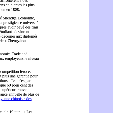
affrontèrent à des
ons étudiantes les plus
nmen en 1989.
rivé Shendga Economic,
a prestigieuse université
rès avoir payé des frais
étudiants devinrent
de décerner aux diplômés
i de « Zhengzhou
onomic, Trade and
aux employeurs le niveau
 compétition féroce,
t plus une garantie pour
ions effectuées par le
lque 60 pour cent des
 supérieur trouvent un
ssance annuelle de plus de
oyenne chinoise: des
ait le 19 juin : « Les