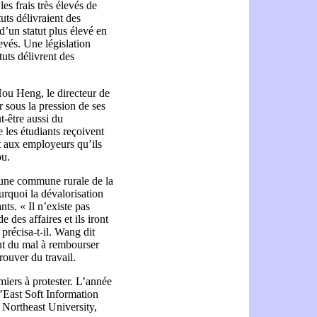
es frais très élevés de
uts délivraient des
 d’un statut plus élevé en
levés. Une législation
uts délivrent des
Hou Heng, le directeur de
r sous la pression de ses
t-être aussi du
 les étudiants reçoivent
nt aux employeurs qu’ils
ou.
’une commune rurale de la
rquoi la dévalorisation
ts. « Il n’existe pas
des affaires et ils iront
précisa-t-il. Wang dit
nt du mal à rembourser
rouver du travail.
miers à protester. L’année
’East Soft Information
la Northeast University,