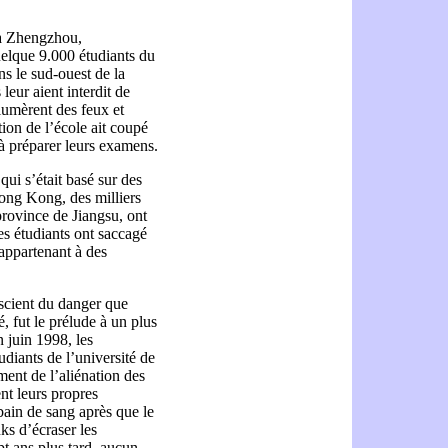
 à Zhengzhou,
uelque 9.000 étudiants du
s le sud-ouest de la
 leur aient interdit de
lumèrent des feux et
tion de l’école ait coupé
s à préparer leurs examens.
qui s’était basé sur des
ong Kong, des milliers
 province de Jiangsu, ont
Les étudiants ont saccagé
 appartenant à des
scient du danger que
é, fut le prélude à un plus
 juin 1998, les
diants de l’université de
ment de l’aliénation des
ent leurs propres
ain de sang après que le
ks d’écraser les
t ans plus tard, aucun