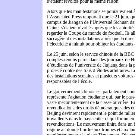
s’étaient révoltés pour la même raison.
Alors que les manifestations se poursuivaient
l’Associated Press rapportait que le 21 juin, q
campus de Jiangan de l’Université Sichuan dan
Chine, s’étaient révoltés après que les autorités
regarder la Coupe du monde de football. Ils al
saccagèrent des installations après que la direc
l’électricité à minuit pour obliger les étudiant
Le 25 juin, selon le service chinois de la BBC 
comptes-rendus parus dans des journaux de H
d’étudiants de l’université de Jiujiang dans la
protesté contre des frais d’études arbitraires. 
des installations scolaires et plusieurs voitures
responsables de l’école.
Le gouvernement chinois est parfaitement con
représente l’agitation étudiante qui, par le pass
vaste mécontentement de la classe ouvrière. En
revendications des droits démocratiques des étu
Beijing devinrent rapidement le point de rallie
travailleurs dans le pays entier et qui formulèr
revendications. Le mouvement finira dans un b
régime ait donné l’ordre aux troupes et aux tan
manifestations sur la place Tiananmen. Dix-sep