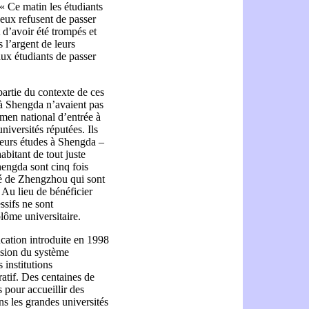
« Ce matin les étudiants
 eux refusent de passer
 d’avoir été trompés et
 l’argent de leurs
ux étudiants de passer
artie du contexte de ces
s à Shengda n’avaient pas
men national d’entrée à
niversités réputées. Ils
leurs études à Shengda –
abitant de tout juste
hengda sont cinq fois
sité de Zhengzhou
qui sont
 Au lieu de bénéficier
ssifs ne sont
lôme universitaire.
cation introduite en 1998
nsion du système
 institutions
atif. Des centaines de
s pour accueillir des
ns les grandes universités