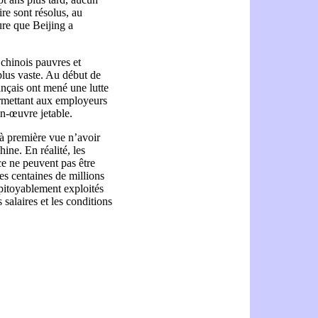
ire sont résolus, au
sure que Beijing a
 chinois pauvres et
plus vaste. Au début de
rançais ont mené une lutte
ermettant aux employeurs
in-œuvre jetable.
à première vue n’avoir
ine. En réalité, les
nce ne peuvent
pas être
es centaines de millions
mpitoyablement exploités
 salaires et les conditions