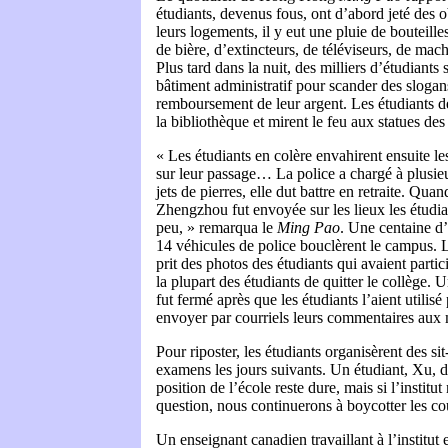
étudiants, devenus fous, ont d’abord jeté des ob
leurs logements, il y eut une pluie de bouteille
de bière, d’extincteurs, de téléviseurs, de mach
Plus tard dans la nuit, des milliers d’étudiants
bâtiment administratif pour scander des slogan
remboursement de leur argent. Les étudiants dé
la bibliothèque et mirent le feu aux statues des 
« Les étudiants en colère envahirent ensuite le
sur leur passage… La police a chargé à plusieu
jets de pierres, elle dut battre en retraite. Qua
Zhengzhou fut envoyée sur les lieux les étudi
peu, » remarqua le
Ming Pao
. Une centaine d’
14 véhicules de police bouclèrent le campus. L
prit des photos des étudiants qui avaient parti
la plupart des étudiants de quitter le collège. Un
fut fermé après que les étudiants l’aient utilisé
envoyer par courriels leurs commentaires aux 
Pour riposter, les étudiants organisèrent des sit
examens les jours suivants. Un étudiant, Xu, d
position de l’école reste dure, mais si l’institut
question, nous continuerons à boycotter les co
Un enseignant canadien travaillant à l’institut