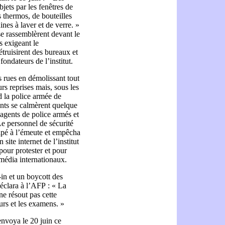
jets par les fenêtres de
s thermos, de bouteilles
ines à laver et de verre. »
 se rassemblèrent devant le
s exigeant le
truisirent des bureaux et
fondateurs de l’institut.
s rues en démolissant tout
rs reprises mais, sous les
nd la police armée de
ants se calmèrent quelque
agents de police armés et
e personnel de sécurité
cipé à l’émeute et empêcha
 site internet de l’institut
 pour protester et pour
média internationaux.
-in et un boycott des
éclara à l’AFP : « La
 ne résout pas cette
urs et les examens. »
 envoya le 20 juin ce