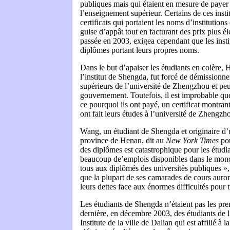
publiques mais qui étaient en mesure de payer l
l’enseignement supérieur. Certains de ces instit
certificats qui portaient les noms d’institutions
guise d’appât tout en facturant des prix plus é
passée en 2003, exigea cependant que les instit
diplômes portant leurs propres noms.
Dans le but d’apaiser les étudiants en colère, 
l’institut de Shengda, fut forcé de démissionne
supérieurs de l’université de Zhengzhou et peu
gouvernement. Toutefois, il est improbable que
ce pourquoi ils ont payé, un certificat montra
ont fait leurs études à l’université de Zhengzh
Wang, un étudiant de Shengda et originaire d
province de Henan, dit au
New York
Times
pou
des diplômes est catastrophique pour les étudian
beaucoup de’emplois disponibles dans le monde 
tous aux diplômés des universités publiques », 
que la plupart de ses camarades de cours auro
leurs dettes face aux énormes difficultés pour t
Les étudiants de Shengda n’étaient pas les pre
dernière, en décembre 2003, des étudiants de l
Institute de la ville de Dalian qui est affilié à 