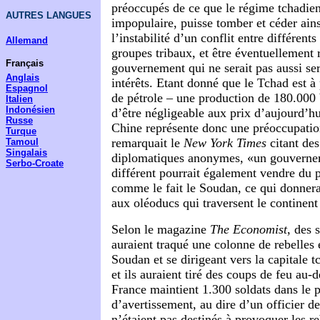
préoccupés de ce que le régime tchadien,
AUTRES LANGUES
impopulaire, puisse tomber et céder ainsi
l’instabilité d’un conflit entre différent
Allemand
groupes tribaux, et être éventuellement
Français
gouvernement qui ne serait pas aussi ser
Anglais
intérêts. Etant donné que le Tchad est à
Espagnol
de pétrole – une production de 180.000 b
Italien
Indonésien
d’être négligeable aux prix d’aujourd’hu
Russe
Chine représente donc une préoccupati
Turque
remarquait le
New York Times
citant des
Tamoul
Singalais
diplomatiques anonymes, «un gouverne
Serbo-Croate
différent pourrait également vendre du p
comme le fait le Soudan, ce qui donnera
aux oléoducs qui traversent le continent 
Selon le magazine
The Economist
, des 
auraient traqué une colonne de rebelles
Soudan et se dirigeant vers la capitale
et ils auraient tiré des coups de feu au-d
France maintient 1.300 soldats dans le pa
d’avertissement, au dire d’un officier de
n’étaient pas destinés à provoquer les r