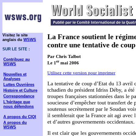
Visitez le site
La France soutient le régim
anglais du
WSWS
contre une tentative de coup
SUR LE SITE :
Par Chris Talbot
Contribuez au
er
Le 1
mai 2006
WSWS
Utilisez cette version pour imprimer
Nouvelles et
Analyses
La tentative de coup d’Etat du 13 avril 
Luttes Ouvrières
tchadien du président Idriss Déby, a été 
Histoire et Culture
troupes françaises stationnées dans le pa
Correspondance
soucieuse d’empêcher tout transfert de 
L'héritage que
nous défendons
soutenus secrètement par le Soudan voisi
il semblerait que la France ait agi avec 
A propos du CIQI
et d’autres gouvernements occidentaux.
A propos du
WSWS
Il est clair que les gouvernements occid