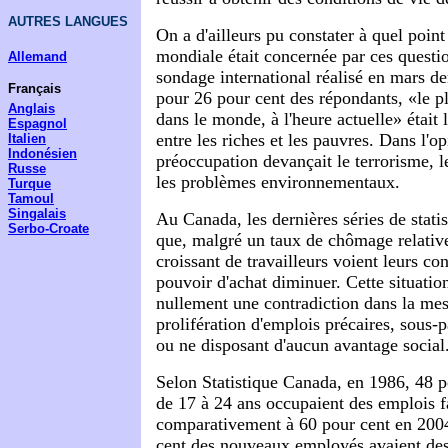
AUTRES LANGUES
On a d'ailleurs pu constater à quel point
mondiale était concernée par ces questio
Allemand
sondage international réalisé en mars de
Français
pour 26 pour cent des répondants, «le 
Anglais
dans le monde, à l'heure actuelle» était l
Espagnol
entre les riches et les pauvres. Dans l'o
Italien
Indonésien
préoccupation devançait le terrorisme, l
Russe
les problèmes environnementaux.
Turque
Tamoul
Singalais
Au Canada, les dernières séries de stati
Serbo-Croate
que, malgré un taux de chômage relati
croissant de travailleurs voient leurs con
pouvoir d'achat diminuer. Cette situatio
nullement une contradiction dans la mes
prolifération d'emplois précaires, sous-p
ou ne disposant d'aucun avantage social
Selon Statistique Canada, en 1986, 48 
de 17 à 24 ans occupaient des emplois 
comparativement à 60 pour cent en 200
cent des nouveaux employés avaient des