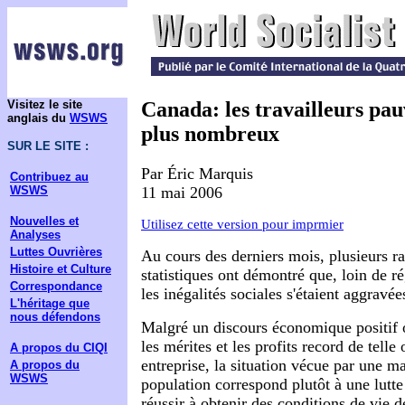
Visitez le site
Canada: les travailleurs pau
anglais du
WSWS
plus nombreux
SUR LE SITE :
Par Éric Marquis
Contribuez au
11 mai 2006
WSWS
Nouvelles et
Utilisez cette version pour imprmier
Analyses
Luttes Ouvrières
Au cours des derniers mois, plusieurs ra
Histoire et Culture
statistiques ont démontré que, loin de ré
Correspondance
les inégalités sociales s'étaient aggravé
L'héritage que
nous défendons
Malgré un discours économique positif 
les mérites et les profits record de telle 
A propos du CIQI
entreprise, la situation vécue par une ma
A propos du
WSWS
population correspond plutôt à une lutte
réussir à obtenir des conditions de vie d