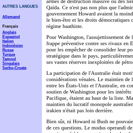
armes de destruction massive ou des lie
AUTRES LANGUES
Qaïda. Ce n'est pas non plus que l'admin
gouvernement Howard avaient la moind
Allemand
le bien-être et les droits démocratiques 
régime baathiste.
Français
Anglais
Pour Washington, l'assujettissement de l
Espagnol
Italien
frappe préventive contre ses rivaux en E
Indonésien
pour les empêcher de consolider leur p
Russe
Turque
stratégique dans le pays, particulièreme
Tamoul
ses vastes réserves inexploitées de pétro
Singalais
Serbo-Croate
La participation de l'Australie était mo
considérations vénales. Le maintien de l
entre les États-Unis et l'Australie, en c
soutien de Washington pour les intérêts 
Pacifique, étaient au haut de la liste. Mai
maintien du lucratif monopole australie
irakien n'était pas loin derrière.
Bien sûr, ni Howard ni Bush ne pouvaie
de ces questions. Le modus operandi de 