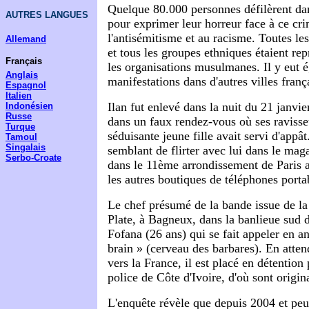
Quelque 80.000 personnes défilèrent dan
AUTRES LANGUES
pour exprimer leur horreur face à ce cri
l'antisémitisme et au racisme. Toutes le
Allemand
et tous les groupes ethniques étaient re
Français
les organisations musulmanes. Il y eut 
Anglais
manifestations dans d'autres villes franç
Espagnol
Italien
Ilan fut enlevé dans la nuit du 21 janvier
Indonésien
Russe
dans un faux rendez-vous où ses ravisseu
Turque
séduisante jeune fille avait servi d'appât.
Tamoul
Singalais
semblant de flirter avec lui dans le magas
Serbo-Croate
dans le 11ème arrondissement de Paris ap
les autres boutiques de téléphones porta
Le chef présumé de la bande issue de la 
Plate, à Bagneux, dans la banlieue sud d
Fofana (26 ans) qui se fait appeler en a
brain » (cerveau des barbares). En atten
vers la France, il est placé en détention 
police de Côte d'Ivoire, d'où sont origin
L'enquête révèle que depuis 2004 et peu