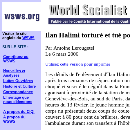
Visitez le site
Ilan Halimi torturé et tué p
anglais du
WSWS
SUR LE SITE :
Par Antoine Lerougetel
Le 6 mars 2006
Contribuez au
WSWS
Utilisez cette version pour imprimer
Nouvelles et
Les détails de l'enlèvement d'Ilan Halimi
Analyses
après trois semaines de séquestration o
Luttes Ouvrières
choqué et suscité le dégoût dans la Fran
Histoire et Culture
agonisant à proximité de la station de m
Correspondance
L'héritage que
Geneviève-des-Bois, au sud de Paris, da
nous défendons
heures du 13 février, le jeune homme jui
corps nu présentait deux coups de coutea
A propos du CIQI
couvert à 80 pour cent de brûlures, dev
A propos du
WSWS
l'ambulance durant son transfert à l'hôpi