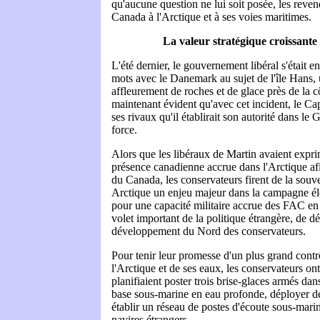
qu'aucune question ne lui soit posée, les revend
Canada à l'Arctique et à ses voies maritimes.
La valeur stratégique croissante
L'été dernier, le gouvernement libéral s'était 
mots avec le Danemark au sujet de l'île Hans,
affleurement de roches et de glace près de la c
maintenant évident qu'avec cet incident, le Ca
ses rivaux qu'il établirait son autorité dans l
force.
Alors que les libéraux de Martin avaient expri
présence canadienne accrue dans l'Arctique afi
du Canada, les conservateurs firent de la souv
Arctique un enjeu majeur dans la campagne él
pour une capacité militaire accrue des FAC en
volet important de la politique étrangère, de d
développement du Nord des conservateurs.
Pour tenir leur promesse d'un plus grand cont
l'Arctique et de ses eaux, les conservateurs on
planifiaient poster trois brise-glaces armés dan
base sous-marine en eau profonde, déployer de
établir un réseau de postes d'écoute sous-marin
navires étrangers.