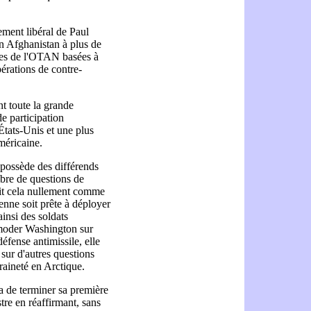
ment libéral de Paul
n Afghanistan à plus de
rces de l'OTAN basées à
érations de contre-
t toute la grande
e participation
États-Unis et une plus
méricaine.
 possède des différends
bre de questions de
voit cela nullement comme
enne soit prête à déployer
insi des soldats
mmoder Washington sur
éfense antimissile, elle
sur d'autres questions
aineté en Arctique.
a de terminer sa première
tre en réaffirmant, sans