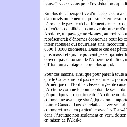
nouvelles occasions pour l'exploitation capitali
En plus de la perspective d'un accès accru à d
d'approvisionnement en poisson et en ressource
pétrole et le gaz, le réchauffement des eaux de 
concrète possibilité dans un avenir proche d'u
Arctique, un passage nord-ouest, au moins pour
représenterait d'énormes économies pour les 
internationales qui pourraient ainsi raccourcir l
6500 à 8000 kilomètres. Dans le cas des pétrol
plus massif et qui, ne pouvant pas emprunter 
doivent passer au sud de l'Amérique du Sud, 
offrirait un avantage encore plus grand.
Pour ces raisons, ainsi que pour parer à toute
que le Canada ne fait pas de son mieux pour séc
l'Amérique du Nord, la classe dirigeante canad
l'Arctique comme le point central de ses ambi
géopolitiques. Le contrôle de l'Arctique nord-
comme une avantage stratégique dont l'importa
pour le Canada dans ses relations avec ses pri
commerciaux et en particulier avec les États-U
dans l'Arctique non seulement en vertu de son
en raison de l'Alaska.