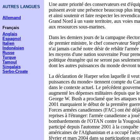
Une autre priorité des conservateurs est d'équ
AUTRES LANGUES
puissent avoir une présence beaucoup plus imp
et ainsi soutenir et faire respecter les revendi
Allemand
Grand Nord à un vaste territoire, aux voies mar
aux ressources sous-marines.
Français
Anglais
Dans les derniers jours de la campagne électora
Espagnol
de premier ministre, le chef conservateur Step
Italien
Indonésien
n'ai jamais caché notre désir de rebâtir l'armé
Russe
les moyens d'une nation souveraine Pour prend
Turque
politique étrangère qui ne seront pas seuleme
Tamoul
dont les autres puissances du monde devront t
Singalais
Serbo-Croate
La déclaration de Harper selon laquelle il veut
puissances du monde» tiennent compte du Can
dans le contexte actuel. Le précédent gouvern
augmenté les dépenses militaires depuis que le
George W. Bush a proclamé que les attaques te
2001 marquaient le début de la première guerr
Forces armées canadiennes (FAC) ont été déjà
reprises à l'étranger: l'armée canadienne a jou
bombardements de l'OTAN contre la Yougoslav
participé depuis l'automne 2001 à la conquête 
américaines de l'Afghanistan et a occupé l'aér
février et mars 2004 dans sa participation au co