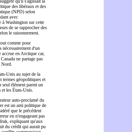
uggéré qu'il s'agissait là
itique des libéraux et des
atique (NPD) selon
odant avec
te à Washington sur cette
ateurs de se rapprocher des
elon le raisonnement.
, tout comme pour
as nécessairement d'un
 accrue en Arctique car,
e Canada ne partage pas
u Nord.
ats-Unis au sujet de la
en termes géopolitiques et
un seul élément parmi un
 et les États-Unis.
irateur auto-proclamé du
 est un ami politique de
idéré que le précédent
rreur en n'engageant pas
'Irak, expliquant qu'aux
t du crédit qui aurait pu
es conflits commerciaux