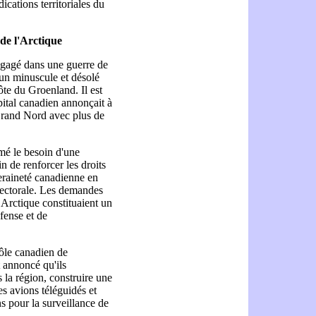
ications territoriales du
 de l'Arctique
engagé dans une guerre de
 un minuscule et désolé
ôte du Groenland. Il est
pital canadien annonçait à
e Grand Nord avec plus de
mé le besoin d'une
n de renforcer les droits
eraineté canadienne en
ectorale. Les demandes
 Arctique constituaient un
éfense et de
rôle canadien de
t annoncé qu'ils
s la région, construire une
s avions téléguidés et
s pour la surveillance de