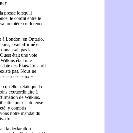
rper
a presse lorsqu'il
nce, le conflit entre le
e sa première conférence
re à London, en Ontario,
kins, avait affirmé en
onnaissait pas la
Ouest était une voie
Wilkins était une
e date des États-Unis: «Il
'existe pas. Nous ne
nes sur ces eaux.»
n qu'elle n'était que la
oins extraordinaire à
ffirmation de Wilkins,
icatifs pour la défense
neté, y compris
cevons notre mandat du
ts-Unis.»
it la déclaration