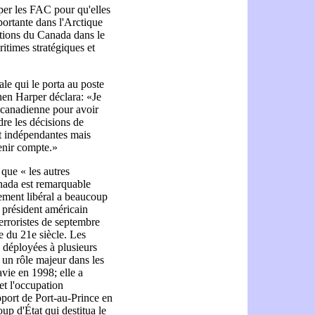
iper les FAC pour qu'elles
ortante dans l'Arctique
cations du Canada dans le
itimes stratégiques et
le qui le porta au poste
hen Harper déclara: «Je
e canadienne pour avoir
re les décisions de
nt indépendantes mais
enir compte.»
 que « les autres
ada est remarquable
ement libéral a beaucoup
 président américain
rroristes de septembre
e du 21e siècle. Les
 déployées à plusieurs
é un rôle majeur dans les
ie en 1998; elle a
et l'occupation
oport de Port-au-Prince en
up d'État qui destitua le