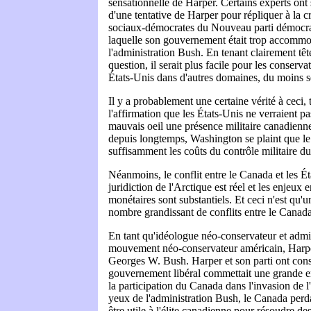
sensationnelle de Harper. Certains experts ont s
d'une tentative de Harper pour répliquer à la cr
sociaux-démocrates du Nouveau parti démocr
laquelle son gouvernement était trop accomm
l'administration Bush. En tenant clairement tê
question, il serait plus facile pour les conserv
États-Unis dans d'autres domaines, du moins s
Il y a probablement une certaine vérité à ceci
l'affirmation que les États-Unis ne verraient p
mauvais oeil une présence militaire canadienne
depuis longtemps, Washington se plaint que l
suffisamment les coûts du contrôle militaire d
Néanmoins, le conflit entre le Canada et les Ét
juridiction de l'Arctique est réel et les enjeux 
monétaires sont substantiels. Et ceci n'est qu'
nombre grandissant de conflits entre le Canada
En tant qu'idéologue néo-conservateur et adm
mouvement néo-conservateur américain, Harper
Georges W. Bush. Harper et son parti ont cons
gouvernement libéral commettait une grande e
la participation du Canada dans l'invasion de l
yeux de l'administration Bush, le Canada perdai
être utile à l'élite canadienne pour résoudre d