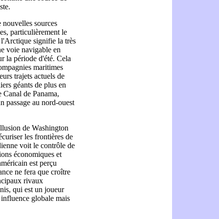
ste.
e nouvelles sources
s, particulièrement le
l'Arctique signifie la très
ne voie navigable en
 la période d'été. Cela
compagnies maritimes
eurs trajets actuels de
iers géants de plus en
le Canal de Panama,
un passage au nord-ouest
 allusion de Washington
uriser les frontières de
ienne voit le contrôle de
tions économiques et
américain est perçu
nce ne fera que croître
ncipaux rivaux
nis, qui est un joueur
 influence globale mais