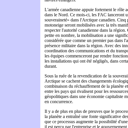
L'armée canadienne appuie fortement le rôle a
dans le Nord. Ce mois-ci, les FAC lanceront 
souveraineté» dans l'Arctique canadien. Cinq p
motoneige seront mobilisées avec la très manife
respecter l'autorité canadienne dans la région
petite en nombre, la mobilisation a une signifi
considérée que comme un premier pas dans l'a
présence militaire dans la région. Avec des in
coordination des communications et du transpor
les équipes commenceront par rendre fonctionn
les installations qui ont été négligés, dans cert
durant.
Sous la ruée de la revendication de la souvera
Arctique se cachent des changements écologiqu
combinaison du réchauffement de la planète et 
entre les pays qui rivalisent pour les ressource
géopolitiques dans une économie capitaliste m
en concurrence.
Il y a de plus en plus de preuves que le proce
la planète a entraîné une fonte significative des
que ce processus augmente la possibilité d'une
il est perçu par l'entreprise et le gouverneme