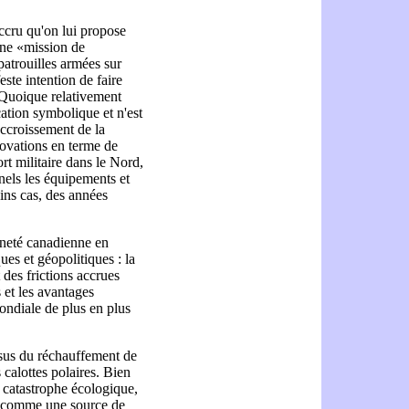
ccru qu'on lui propose
une «mission de
atrouilles armées sur
ste intention de faire
. Quoique relativement
cation symbolique et n'est
ccroissement de la
novations en terme de
t militaire dans le Nord,
els les équipements et
ains cas, des années
ineté canadienne en
es et géopolitiques : la
des frictions accrues
s et les avantages
ondiale de plus en plus
ssus du réchauffement de
 calottes polaires. Bien
 catastrophe écologique,
nt comme une source de