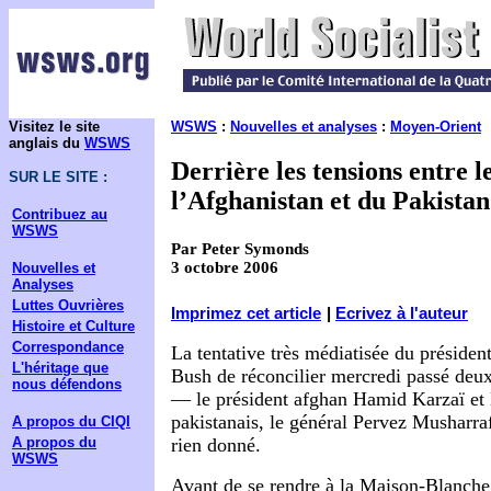
Visitez le site
WSWS
:
Nouvelles et analyses
:
Moyen-Orient
anglais du
WSWS
Derrière les tensions entre l
SUR LE SITE :
l’Afghanistan et du Pakistan
Contribuez au
WSWS
Par Peter Symonds
3 octobre 2006
Nouvelles et
Analyses
Luttes Ouvrières
Imprimez cet article
|
Ecrivez à l'auteur
Histoire et Culture
Correspondance
La tentative très médiatisée du préside
L'héritage que
Bush de réconcilier mercredi passé deux
nous défendons
— le président afghan Hamid Karzaï et 
pakistanais, le général Pervez Musharr
A propos du CIQI
A propos du
rien donné.
WSWS
Avant de se rendre à la Maison-Blanche