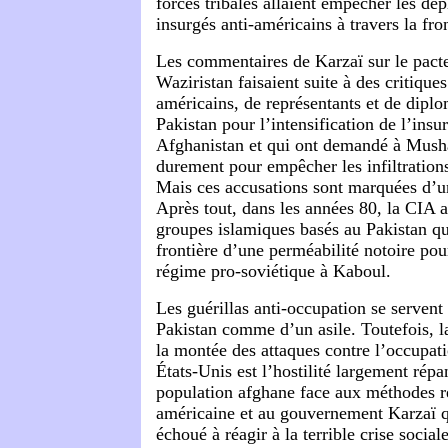
forces tribales allaient empêcher les dé
insurgés anti-américains à travers la fron
Les commentaires de Karzaï sur le pact
Waziristan faisaient suite à des critique
américains, de représentants et de diplo
Pakistan pour l’intensification de l’insu
Afghanistan et qui ont demandé à Musha
durement pour empêcher les infiltrations 
Mais ces accusations sont marquées d’u
Après tout, dans les années 80, la CIA a
groupes islamiques basés au Pakistan qui
frontière d’une perméabilité notoire pou
régime pro-soviétique à Kaboul.
Les guérillas anti-occupation se serven
Pakistan comme d’un asile. Toutefois, la
la montée des attaques contre l’occupat
États-Unis est l’hostilité largement rép
population afghane face aux méthodes r
américaine et au gouvernement Karzaï q
échoué à réagir à la terrible crise socia