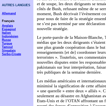
et de soupe, les deux dirigeants se tenai
AUTRES LANGUES
côtés de Bush, refusant même de se ser
moment, Bush décrivait l’évènement c
Allemand
pour nous de faire de la stratégie ensem
Français
ne s’est pas terminé par une déclarati
Anglais
nouvelle stratégie.
Espagnol
Italien
Indonésien
Le porte-parole de la Maison-Blanche, 
Russe
médias que les deux dirigeants s’étaien
Turque
une plus grande coopération dans le but
Tamoul
Singalais
renseignements [et de] coordonner leurs 
Serbo-Croate
terroristes ». Toutefois, ses commentai
nouvelles disputes entre les responsable
pakistanais sur leur interprétation, fais
très publiques de la semaine dernière.
Les médias américains et internationau
minimisé la signification de cette affai
« une querelle » entre deux « alliés ». 
seulement au désastre en Afghanistan av
Etats-Unis et de l’OTAN affrontant un f
nourri des forces d’opposition à l’occup