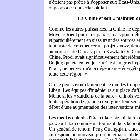
n'étaient pas prêtes à s'opposer aux États-Unis
opposés à ce que cela soit fait.
La Chine et son « maintien de
Comme les autres puissances, la Chine ne dépl
Moyen-Orient pour la « paix », mais pour défen
et particulièrement en s’assurant des sources 
tout juste de commencer un projet sino-syrien d
au nord-est de Damas, par la Kawkab Oil Comp
Chine, Prodi avait significativement fait référe
Beijing qui étaient en jeu : « C'est un gros imp
l'Iran ; ne pensez qu'à la dépendance énergéti
toute cette région. »
On ne peut savoir clairement ce que les troupe
Liban. Les équipes d'ingénieurs sur place s'af
Même si les « gardiens de la paix » chinois vo
toute opération de grande envergure, leur seu
début d'une augmentation des interventions mili
Les médias chinois d'Etat et la caste militaire 
paix au Liban comme un tournant dans la polit
Un général de renom, Peng Guangqian, a accuei
correspond au nouveau profil international de 