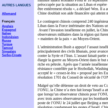
ministre italien Romano Prodi le 18 septembre.
préoccupée par la situation au Liban et espère
AUTRES LANGUES
être entièrement résolu », a déclaré Wen. Il a 
Chine doublait son aide financière qui atteint 
Allemand
Le contingent chinois comprend 240 ingénieur
Français
Liban dans la Force intérimaire des Nations un
Anglais
Espagnol
Avant l’invasion israélienne en juillet, la Chi
Italien
observateurs militaires dans la région qui fure
Indonésien
« maintien de la paix » au Moyen-Orient.
Russe
Turque
L’administration Bush a appuyé l’assaut israéli
Tamoul
principalement des civils libanais, pour avancer
Singalais
Serbo-Croate
contre la Syrie et l’Iran. L’assaut faisait partie
élargir la guerre au Moyen-Orient dans le but 
riche en pétrole. Après que l’armée israélienne
résistance contrôlée par le Hezbollah, Washin
accepté le « cessez-le-feu » proposé par les E
résolution 1701 du Conseil de sécurité de l’
Malgré qu’elle détienne un droit de veto au Co
l’ONU, la Chine n’a rien fait lorsqu’Israël a a
que lorsqu’un observateur chinois pour l’ONU
avec trois autres observateurs par les bombard
poste de l’ONU le 24 juillet que Beijing a me
résolution condamnant les gestes d’Israël. Chi