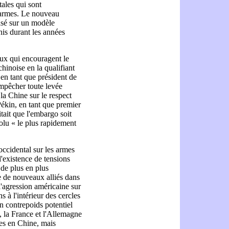
tales qui sont
s armes. Le nouveau
asé sur un modèle
nis durant les années
eux qui encouragent le
chinoise en la qualifiant
en tant que président de
mpêcher toute levée
 la Chine sur le respect
ékin, en tant que premier
aitait que l'embargo soit
olu « le plus rapidement
occidental sur les armes
'existence de tensions
 de plus en plus
e de nouveaux alliés dans
l'agression américaine sur
 à l'intérieur des cercles
 contrepoids potentiel
, la France et l'Allemagne
es en Chine, mais