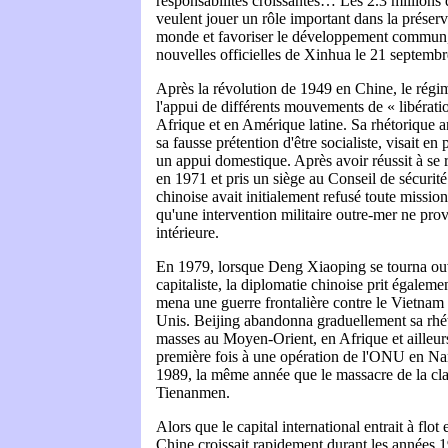
responsabilités croissantes… Les 2.3 millions 
veulent jouer un rôle important dans la préserv
monde et favoriser le développement commun, »
nouvelles officielles de Xinhua le 21 septemb
Après la révolution de 1949 en Chine, le régi
l'appui de différents mouvements de « libérati
Afrique et en Amérique latine. Sa rhétorique a
sa fausse prétention d'être socialiste, visait en
un appui domestique. Après avoir réussit à se
en 1971 et pris un siège au Conseil de sécurit
chinoise avait initialement refusé toute missio
qu'une intervention militaire outre-mer ne pr
intérieure.
En 1979, lorsque Deng Xiaoping se tourna ou
capitaliste, la diplomatie chinoise prit égaleme
mena une guerre frontalière contre le Vietnam
Unis. Beijing abandonna graduellement sa rhé
masses au Moyen-Orient, en Afrique et ailleurs
première fois à une opération de l'ONU en Na
1989, la même année que le massacre de la cla
Tienanmen.
Alors que le capital international entrait à flot
Chine croissait rapidement durant les années 