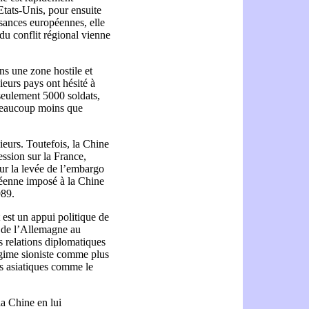
Etats-Unis, pour ensuite
ssances européennes, elle
du conflit régional vienne
ns une zone hostile et
ieurs pays ont hésité à
 seulement 5000 soldats,
, beaucoup moins que
ieurs. Toutefois, la Chine
ession sur la France,
our la levée de l’embargo
éenne imposé à la Chine
989.
est un appui politique de
et de l’Allemagne au
s relations diplomatiques
égime sioniste comme plus
s asiatiques comme le
 la Chine en lui