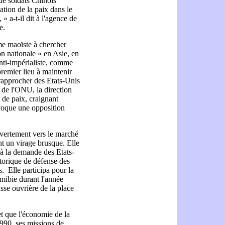
de soldats Chinois
ation de la paix dans le
 a-t-il dit à l'agence de
re.
me maoïste à chercher
on nationale » en Asie, en
nti-impérialiste, comme
 premier lieu à maintenir
 rapprocher des Etats-Unis
é de l'ONU, la direction
n de paix, craignant
ovoque une opposition
vertement vers le marché
nt un virage brusque. Elle
 à la demande des Etats-
torique de défense des
. Elle participa pour la
mibie durant l'année
sse ouvrière de la place
 et que l'économie de la
1990, ses missions de