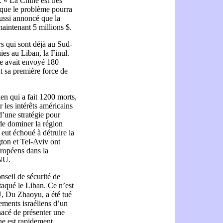
 « La Chine est très
 que le problème pourra
aussi annoncé que la
maintenant 5 millions $.
s qui sont déjà au Sud-
ies au Liban, la Finul.
ne avait envoyé 180
nt sa première force de
en qui a fait 1200 morts,
 les intérêts américains
 d’une stratégie pour
de dominer la région
 eut échoué à détruire la
gton et Tel-Aviv ont
uropéens dans la
ONU.
nseil de sécurité de
ttaqué le Liban. Ce n’est
, Du Zhaoyu, a été tué
ements israéliens d’un
nacé de présenter une
ne est rapidement