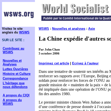
Visitez le site
WSWS
:
Nouvelles et analyses
:
Asie
anglais du
WSWS
La Chine expédie d'autres s
SUR LE SITE :
Contribuez au
Par John Chan
WSWS
5 octobre 2006
Nouvelles et
Imprimez cet article
|
Ecrivez à l'auteur
Analyses
Luttes Ouvrières
Dans une tentative de soutenir ses intérêts au
Histoire et Culture
renforcer ses rapports avec l’Europe, Beijing 
Correspondance
soldats pour renforcer les forces de l’ONU au 
L'héritage que
grande mission de « maintien de la paix » de l
nous défendons
été impliquée dans une opération de l’ONU pou
fin des années 1980.
A propos du CIQI
A propos du
Le premier ministre chinois Wen Jiabao a anno
WSWS
d’une conférence de presse donnée à l’occasion