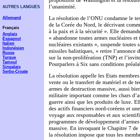
proposition de Washington et la résoluti
l’unanimité.
AUTRES LANGUES
La résolution de l’ONU condamne le test
Allemand
de la Corée du Nord, le décrivant com
Français
à la paix et à la sécurité ». Elle dema
Anglais
« abandonne toutes armes nucléaires et
Espagnol
Italien
nucléaires existants », suspende toutes s
Indonésien
missiles balistiques, « retire l’annonce d
Russe
sur la non-prolifération (TNP) et l’invit
Turque
Tamoul
Pourparlers à Six sans conditions préala
Singalais
Serbo-Croate
La résolution appelle les Etats membres
vente ou le transfert de matériel et de t
armes de destruction massive, aussi bie
militaire important comme les chars d’as
guerre ainsi que les produits de luxe. E
des actifs financiers nord-coréens et une
voyage aux responsables et aux scientifi
programmes de développement d’armes 
massive. En invoquant le Chapitre 7 de
la résolution impose que tous les memb