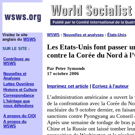
Visitez le site
WSWS
:
Nouvelles et analyses
:
États-Unis
anglais du
WSWS
Les Etats-Unis font passer u
SUR LE SITE :
contre la Corée du Nord à 
Contribuez au
WSWS
Par Peter Symonds
17 octobre 2006
Nouvelles et
Analyses
Luttes Ouvrières
Imprimez cet article
|
Ecrivez à l'auteur
Histoire et Culture
Correspondance
L’administration américaine a ouvert la 
L'héritage que
de la confrontation avec la Corée du Nor
nous défendons
nucléaire du 9 octobre dernier, en faisa
sanctions contre Pyongyang au Conseil 
A propos du CIQI
A propos du
Après une semaine de tordage de bras pa
WSWS
Chine et la Russie ont laissé tomber leur