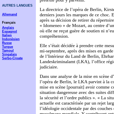
prétexte pour y parvenir.
AUTRES LANGUES
La directrice de l’opéra de Berlin, Kirs
derniers jours les marques de ce choc. El
Allemand
après sa décision de retirer du répertoir
Français
« Idomeneo » de Mozart, au centre d’
Anglais
où elle ne reçut guère de soutien ni n’e
Espagnol
Italien
compréhension.
Indonésien
Russe
Elle s’était décidée à prendre cette mesu
Turque
mi-septembre, après des mises en garde f
Tamoul
Singalais
de l’Intérieur du Land de Berlin, Ehrha
Serbo-Croate
Landeskriminalamt (LKA), l’office régio
judiciaire.
Dans une analyse de la mise en scène d
l’opéra de Berlin, le LKA parvint à la c
mise en scène [pourrait] avoir comme 
situation dangereuse avec des suites diff
la sécurité et l’ordre publics ». « La si
actuelle est caractérisée par un rejet la
l’idéologie occidentale par des couches 
musulmane mondiale. Y contribuent entr