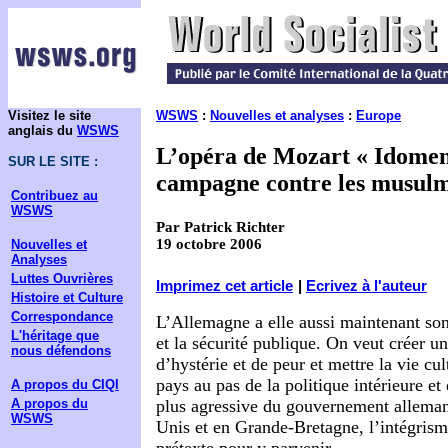
Visitez le site
WSWS
:
Nouvelles et analyses
:
Europe
anglais du
WSWS
L’opéra de Mozart « Idomene
SUR LE SITE :
campagne contre les musul
Contribuez au
WSWS
Par Patrick Richter
19 octobre 2006
Nouvelles et
Analyses
Luttes Ouvrières
Imprimez cet article
|
Ecrivez à l'auteur
Histoire et Culture
Correspondance
L’Allemagne a elle aussi maintenant son 
L'héritage que
et la sécurité publique. On veut créer 
nous défendons
d’hystérie et de peur et mettre la vie cul
pays au pas de la politique intérieure et
A propos du CIQI
A propos du
plus agressive du gouvernement allema
WSWS
Unis et en Grande-Bretagne, l’intégrisme