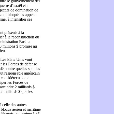
contre le gouvernement des
uerre d’Israël et a
bjectifs de domination de
s ont bloqué les appels
aël à intensifier ses
nt présents à la
er à la reconstruction du
ministration Bush a
0 millions $ promise au
feu.
 Les Etats-Unis vont
ur les Forces de défense
 démontre quelles sont les
aut responsable américain
considérer » toute
per les Forces de
tteindre 2 milliards $.
 2 milliards $ que les
à celle des autres
 blocus aérien et maritime
libanais, qui estime à 45