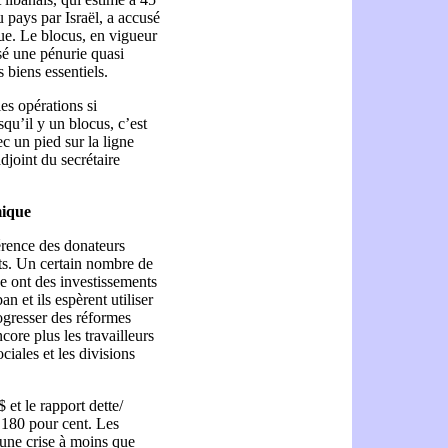
u pays par Israël, a accusé
ue. Le blocus, en vigueur
usé une pénurie quasi
 biens essentiels.
es opérations si
squ’il y un blocus, c’est
c un pied sur la ligne
joint du secrétaire
mique
érence des donateurs
êts. Un certain nombre de
e ont des investissements
n et ils espèrent utiliser
ogresser des réformes
ore plus les travailleurs
ociales et les divisions
 et le rapport dette/
, 180 pour cent. Les
t une crise à moins que