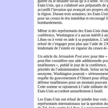
guerre ou le désastre social qu’il a semé. Ni 
Etats-Unis, qui a collaboré aux préparatifs de g
accueilli l’invasion qui avançait ses propres o
la région. Durant trois semaines, les Etats-Uni
pour un cessez-le-feu immédiat et encouragé Isr
bombardements.
Même si des représentants des Etats-Unis étaie
conférence, Washington n’a aucun intérêt à aid
Liban ou à venir en aide à sa population. L’ad
refusé de s’engager pour plus que l’aide de 23
lendemain de l’entrée en vigueur du cessez-le-
Un article du
Jerusalem Post
avec pour titre «
peut-être considérer une aide additionnelle po
israéliennes », publié le jour de la conférence,
priorités du l’administration Bush. Selon un h
anonyme, Washington pourrait « sérieusement 
requête du gouvernement d’Olmert pour rééqui
défense israéliennes pour un montant pouvant a
Cette somme se rajouterait à l’aide militaire de
Etats-Unis accordent annuellement à Israël.
Les Etats-Unis ont refusé de joindre leur voix 
représentants internationaux sur la question du
de Tel-Aviv contre le Liban. Le gouvernement 