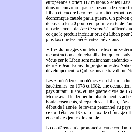
européenne a offert 117 millions $ et les Etats
dons ne couvriront pas les besoins de reconst
Liban et, encore bien moins, n’atténueront pas 
économique causée par la guerre. On prévoit 
dépassera les 20 pour cent pour le reste de l’a
renseignement de
The Economist
a affirmé que
ce que le produit intérieur brut du Liban pour
plus bas que les précédentes prévisions.
« Les dommages sont tels que les quinze dern
reconstruction et de réhabilitation qui ont sui
vécus par le Liban sont maintenant anéanties »
dernière Jean Fabre, du programme des Nation
développement. « Quinze ans de travail ont ét
Les « précédents problèmes » du Liban inclue
israéliennes, en 1978 et 1982, une occupation 
pays durant 18 ans, et une guerre civile de 15
Même avant le dernier bombardement israélien, 
bouleversements, si répandus au Liban, n’avai
début de l’année, le revenu personnel au pays é
ce qu’il était en 1975. Le taux de chômage offi
et celui des jeunes, le double.
La conférence n’a prononcé aucune condamnati