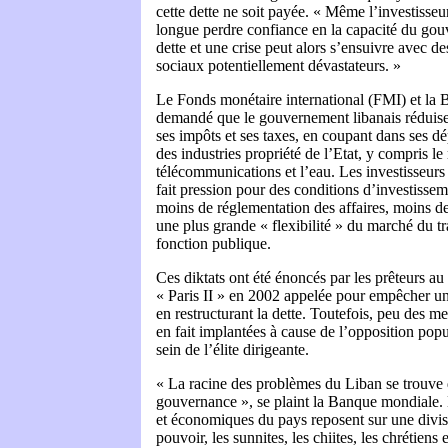
cette dette ne soit payée. « Même l’investisseur
longue perdre confiance en la capacité du go
dette et une crise peut alors s’ensuivre avec d
sociaux potentiellement dévastateurs. »
Le Fonds monétaire international (FMI) et la
demandé que le gouvernement libanais réduise
ses impôts et ses taxes, en coupant dans ses dé
des industries propriété de l’Etat, y compris le 
télécommunications et l’eau. Les investisseurs
fait pression pour des conditions d’investissem
moins de réglementation des affaires, moins d
une plus grande « flexibilité » du marché du tra
fonction publique.
Ces diktats ont été énoncés par les prêteurs au
« Paris II » en 2002 appelée pour empêcher u
en restructurant la dette. Toutefois, peu des 
en fait implantées à cause de l’opposition popu
sein de l’élite dirigeante.
« La racine des problèmes du Liban se trouve 
gouvernance », se plaint la Banque mondiale. L
et économiques du pays reposent sur une divi
pouvoir, les sunnites, les chiites, les chrétiens 