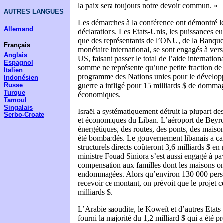
la paix sera toujours notre devoir commun. »
AUTRES LANGUES
Les démarches à la conférence ont démontré le
Allemand
déclarations. Les Etats-Unis, les puissances eu
que des représentants de l’ONU, de la Banqu
Français
monétaire international, se sont engagés à vers
Anglais
US, faisant passer le total de l’aide internation
Espagnol
somme ne représente qu’une petite fraction de 
Italien
programme des Nations unies pour le dévelop
Indonésien
Russe
guerre a infligé pour 15 milliards $ de domma
Turque
économiques.
Tamoul
Singalais
Israël a systématiquement détruit la plupart des
Serbo-Croate
et économiques du Liban. L’aéroport de Beyro
énergétiques, des routes, des ponts, des mais
été bombardés. Le gouvernement libanais a c
structurels directs coûteront 3,6 milliards $ en
ministre Fouad Siniora s’est aussi engagé à p
compensation aux familles dont les maisons ont
endommagées. Alors qu’environ 130 000 perso
recevoir ce montant, on prévoit que le projet c
milliards $.
L’Arabie saoudite, le Koweït et d’autres Etats 
fourni la majorité du 1,2 milliard $ qui a été p