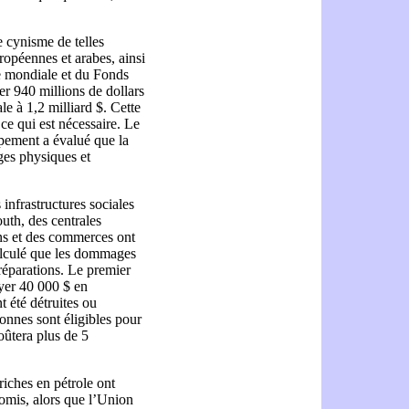
 cynisme de telles
ropéennes et arabes, ainsi
e mondiale et du Fonds
er 940 millions de dollars
ale à 1,2 milliard $. Cette
ce qui est nécessaire. Le
pement a évalué que la
ges physiques et
 infrastructures sociales
uth, des centrales
ons et des commerces ont
alculé que les dommages
 réparations. Le premier
ayer 40 000 $ en
 été détruites ou
nnes sont éligibles pour
oûtera plus de 5
riches en pétrole ont
romis, alors que l’Union