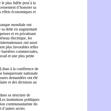
 le plus fidèle peut à la
uvernement d’honorer sa
es effets économiques et
 Banque mondiale ont
 sa dette en augmentant
penses et en privatisant
réseau électrique, les
 internationaux ont aussi
ent plus favorables telles
e barrières commerciales,
vail et une plus petite
 Liban à la conférence de
ne banqueroute nationale
mesures demandées ont été
laire et des divisions au
dans sa structure de
es institutions politiques
sion communautariste du
et d’autres sectes