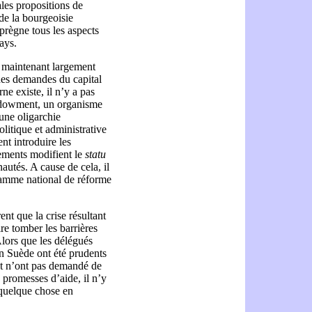
ales propositions de
de la bourgeoisie
prègne tous les aspects
ays.
st maintenant largement
es demandes du capital
e existe, il n’y a pas
Endowment, un organisme
une oligarchie
olitique et administrative
ent introduire les
ements modifient le
statu
autés. A cause de cela, il
ramme national de réforme
nt que la crise résultant
ire tomber les barrières
lors que les délégués
en Suède ont été prudents
et n’ont pas demandé de
 promesses d’aide, il n’y
 quelque chose en