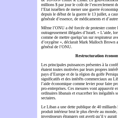
millions $ par jour le coût de l’encerclement d
l’Etat israélien de mener une guerre économiq
depuis le début de la guerre le 13 juillet, a ca
générale d’essence, de médicaments et d’autres
Même l’ONU a été forcée de protester contre l
outrageusement illégales d’Israël. « L’aide, lor
comme de mettre quelqu’un sur respirateur ave
d’oxygène », déclarait Mark Malloch Brown ad
général de l’ONU.
Restructuration écono
Les principales puissances présentes à la conf
étaient toutes motivées par leurs propres intér
pays d’Europe et de la région du golfe Persiqu
significatifs et des intérêts commerciaux au Liba
l’aide économique comme levier pour faire pr
pro-entreprises. Ces mesures vont appauvrir enc
ordinaires libanais et exacerber les inégalités s
sectaires.
Le Liban a une dette publique de 40 milliards $
produit intérieur brut le plus élevée au monde
investisseurs étrangers ont averti qu’il y aurai