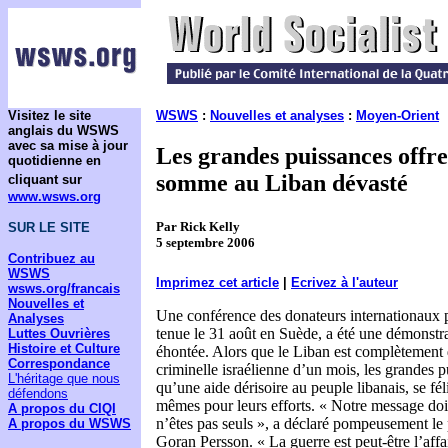
Visitez le site
WSWS
:
Nouvelles et analyses
:
Moyen-Orient
anglais du WSWS
avec sa mise à jour
Les grandes puissances offr
quotidienne en
somme au Liban dévasté
cliquant sur
www.wsws.org
Par Rick Kelly
SUR LE SITE
5 septembre 2006
Contribuez au
WSWS
Imprimez cet article
|
Ecrivez à l'auteur
wsws.org/francais
Nouvelles et
Une conférence des donateurs internationaux p
Analyses
tenue le 31 août en Suède, a été une démonstr
Luttes Ouvrières
Histoire et Culture
éhontée. Alors que le Liban est complètement 
Correspondance
criminelle israélienne d’un mois, les grandes p
L'héritage que nous
qu’une aide dérisoire au peuple libanais, se féli
défendons
mêmes pour leurs efforts. « Notre message doit 
A propos du CIQI
n’êtes pas seuls », a déclaré pompeusement le 
A propos du WSWS
Goran Persson. « La guerre est peut-être l’aff