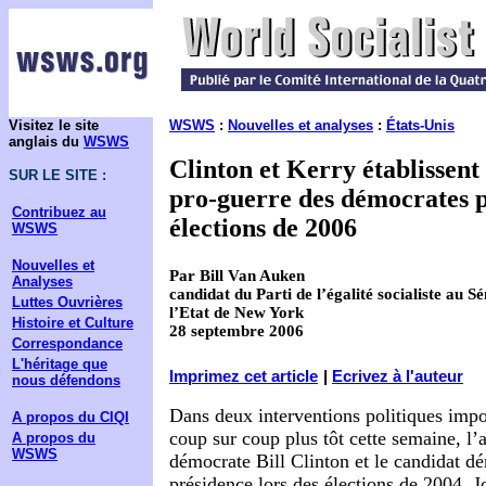
Visitez le site
WSWS
:
Nouvelles et analyses
:
États-Unis
anglais du
WSWS
Clinton et Kerry établissen
SUR LE SITE :
pro-guerre des démocrates p
Contribuez au
élections de 2006
WSWS
Nouvelles et
Par Bill Van Auken
Analyses
candidat du Parti de l’égalité socialiste au 
Luttes Ouvrières
l’Etat de New York
Histoire et Culture
28 septembre 2006
Correspondance
L'héritage que
Imprimez cet article
|
Ecrivez à l'auteur
nous défendons
Dans deux interventions politiques impor
A propos du CIQI
coup sur coup plus tôt cette semaine, l’
A propos du
WSWS
démocrate Bill Clinton et le candidat dé
présidence lors des élections de 2004, J