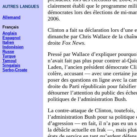
clairement établi que le programme mili
AUTRES LANGUES
démocrates lors des élections de mi-m
Allemand
2006.
Français
Clinton a fait sa déclaration lors d’une
Anglais
dimanche par Chris Wallace de la chaîne
Espagnol
droite
Fox News.
Italien
Indonésien
Russe
Pressé par Wallace d’expliquer pourquoi
Turque
n’avait fait pas plus pour contrer al-Q
Tamoul
Singalais
Laden, l’ancien président démocrate Cl
Serbo-Croate
colère, accusant — avec une certaine j
poser des questions en ligne avec la ca
droite du Parti républicain pour falsifier
détourner l’attention du public des éche
politiques de l’administration Bush.
La contre-attaque de Clinton, toutefois,
l’administration Bush pour sa politique 
d’agression — en fait, il n’a pas eu un 
la débâcle actuelle en Irak —, mais plut
états de service en tant qu’ardent défens