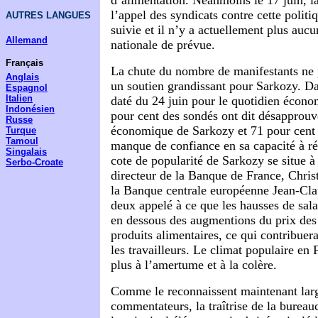
d’alimentation. Néanmoins le 17 juin, la
l’appel des syndicats contre cette politiq
AUTRES LANGUES
suivie et il n’y a actuellement plus auc
Allemand
nationale de prévue.
Français
La chute du nombre de manifestants ne p
Anglais
un soutien grandissant pour Sarkozy. 
Espagnol
Italien
daté du 24 juin pour le quotidien écon
Indonésien
pour cent des sondés ont dit désapprouve
Russe
économique de Sarkozy et 71 pour cent 
Turque
Tamoul
manque de confiance en sa capacité à réd
Singalais
cote de popularité de Sarkozy se situe à
Serbo-Croate
directeur de la Banque de France, Chris
la Banque centrale européenne Jean-Cla
deux appelé à ce que les hausses de sal
en dessous des augmentions du prix des 
produits alimentaires, ce qui contribuer
les travailleurs. Le climat populaire en 
plus à l’amertume et à la colère.
Comme le reconnaissent maintenant la
commentateurs, la traîtrise de la bureauc