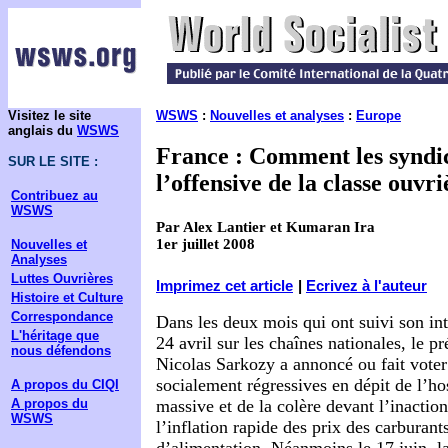
Visitez le site
WSWS
:
Nouvelles et analyses
:
Europe
anglais du
WSWS
France : Comment les syndic
SUR LE SITE :
l’offensive de la classe ouvri
Contribuez au
WSWS
Par Alex Lantier et Kumaran Ira
1er juillet 2008
Nouvelles et
Analyses
Luttes Ouvrières
Imprimez cet article
|
Ecrivez à l'auteur
Histoire et Culture
Correspondance
Dans les deux mois qui ont suivi son in
L'héritage que
24 avril sur les chaînes nationales, le pr
nous défendons
Nicolas Sarkozy a annoncé ou fait voter
socialement régressives en dépit de l’hos
A propos du CIQI
A propos du
massive et de la colère devant l’inaction
WSWS
l’inflation rapide des prix des carburant