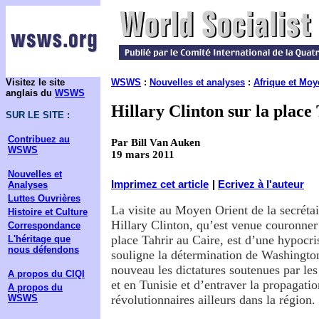
Visitez le site
WSWS
:
Nouvelles et analyses
:
Afrique et Moy
anglais du
WSWS
Hillary Clinton sur la place
SUR LE SITE :
Contribuez au
Par Bill Van Auken
WSWS
19 mars 2011
Nouvelles et
Imprimez cet article
|
Ecrivez à l'auteur
Analyses
Luttes Ouvrières
La visite au Moyen Orient de la secrétai
Histoire et Culture
Hillary Clinton, qu’est venue couronne
Correspondance
place Tahrir au Caire, est d’une hypocris
L'héritage que
nous défendons
souligne la détermination de Washington
nouveau les dictatures soutenues par le
A propos du CIQI
et en Tunisie et d’entraver la propagatio
A propos du
WSWS
révolutionnaires ailleurs dans la région.