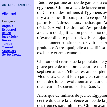
Entourée par une armée de gardes du co
AUTRES LANGUES
égyptiens, Clinton a paradé brièvement s
du Caire où des millions d’Egyptiens av
Allemand
il y a à peine 18 jours jusqu’à ce que M
Français
partir. En s’adressant aux médias qui l’
Anglais
déclaré, « Voir l’endroit où s'est produit
Espagnol
a eu tant de signification pour le monde
Italien
Indonésien
d’extraordinaire pour moi. » Elle a ajout
Russe
« absolument passionnant de voir l'endroi
Turque
produit. » Après quoi, elle a qualifié sa
Tamoul
Singalais
exaltante et émouvante. »
Serbo-Croate
Clinton doit croire que la population ég
grave perte de mémoire à court terme. C
sept semaines qu’elle adressait son plei
Moubarak. C’était le 25 janvier, date qu
début des luttes révolutionnaires qui ont
dictateur haï soutenu par les Etats-Unis.
Alors que de milliers de jeunes Egyptien
centre du Caire la violence armée de la 
des troupes paramilitaires, Clinton avait