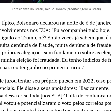
O presidente do Brasil, Jair Bolsonaro (crédito: Agência Brasil)
típico, Bolsonaro declarou na noite de 6 de janeir
envolvimentos nos EUA: "Eu acompanhei tudo hoje.
ligado ao Trump, né? Então vocês já sabem qual é
muita denúncia de fraude, muita denúncia de fraude
s próprias alegações sem fundamento sobre as elei
 minha eleição foi fraudada. Eu tenho indícios de 
a para eu ter ganho no primeiro turno."
ele jurou tentar seu próprio putsch em 2022, caso p
enciais. Ele disse a seus apoiadores: "Basicamente, 
a dessa crise toda [nos EUA]? Falta de confiança n
al votou e potencializaram o voto pelos correios po
a e houve gente lá que votou três, quatro vezes, mo