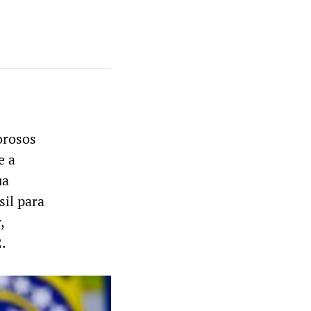
orosos
e a
ua
sil para
,
2.