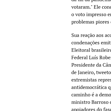
votaram." Ele con
o voto impresso e
problemas piores 
Sua reação aos a
condenações emiti
Eleitoral brasilei
Federal Luís Robe
Presidente da Câm
de Janeiro, tweet
extremistas repre
antidemocrática qu
caminho é a democ
ministro Barroso 
apoiadores do fas