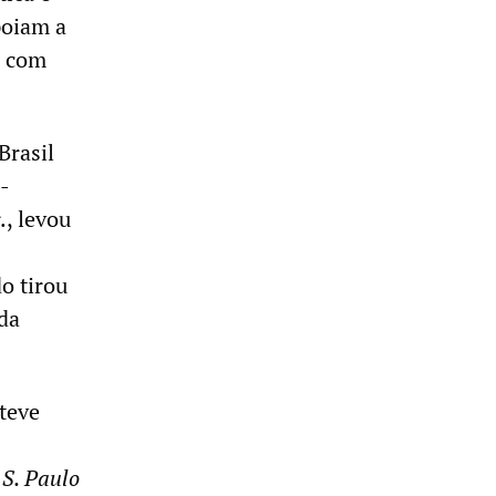
poiam a
m com
Brasil
-
., levou
o tirou
da
teve
 S. Paulo