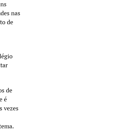
ens
udes nas
to de
légio
tar
os de
e é
s vezes
tema.