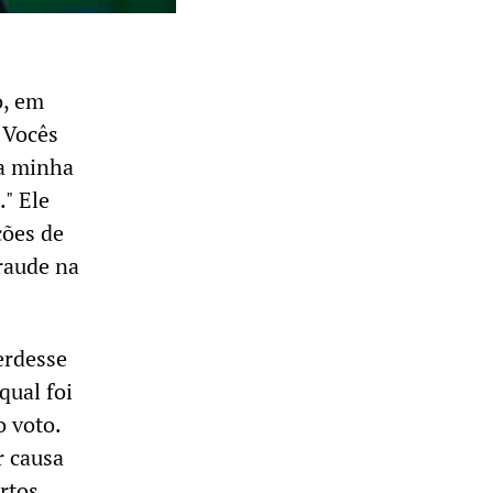
o, em
 Vocês
 a minha
." Ele
ções de
fraude na
erdesse
qual foi
o voto.
r causa
rtos