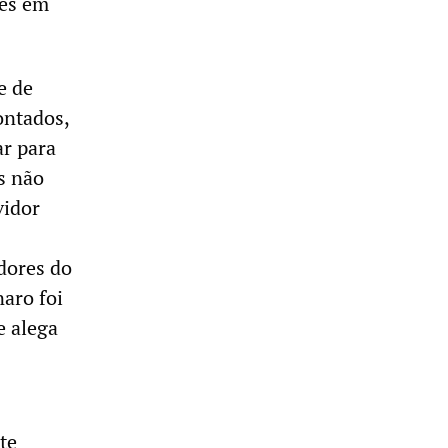
des em
e de
ontados,
ar para
s não
vidor
dores do
naro foi
e alega
te