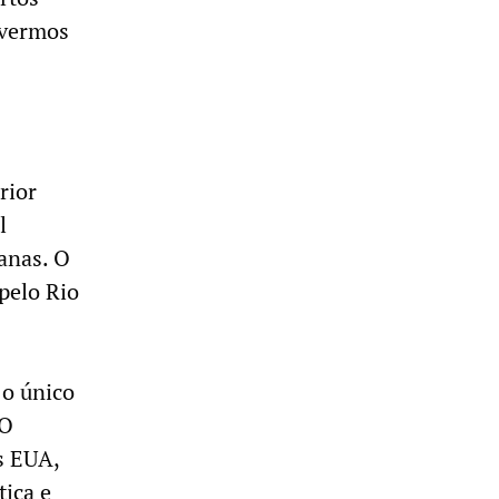
ivermos
rior
l
anas. O
pelo Rio
 o único
 O
s EUA,
ica e