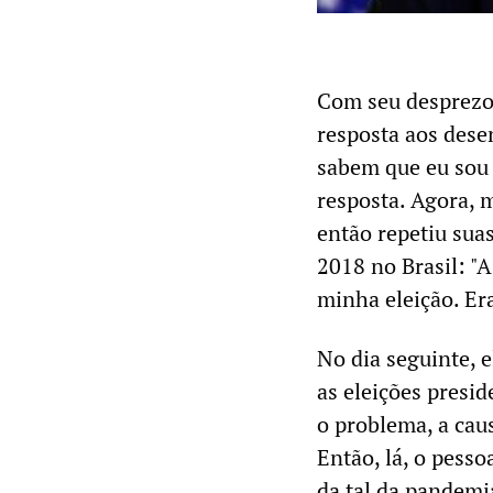
Com seu desprezo 
resposta aos des
sabem que eu sou 
resposta. Agora, 
então repetiu sua
2018 no Brasil: "A
minha eleição. Er
No dia seguinte, 
as eleições presid
o problema, a caus
Então, lá, o pesso
da tal da pandemi