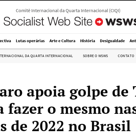
Comitê Internacional da Quarta Internacional
(
CIQI
)
ectiva
Lutas operárias
Arte e Cultura
História
Desigualdade
Ant
NTERNACIONAL DA QUARTA INTERNACIONAL
SOBRE O WSWS
CONTATO
aro apoia golpe de
 fazer o mesmo na
s de 2022 no Brasil