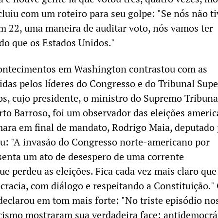
cluiu com um roteiro para seu golpe: "Se nós não t
m 22, uma maneira de auditar voto, nós vamos ter
do que os Estados Unidos."
contecimentos em Washington contrastou com as
das pelos líderes do Congresso e do Tribunal Supe
ros, cujo presidente, o ministro do Supremo Tribuna
rto Barroso, foi um observador das eleições americ
ara em final de mandato, Rodrigo Maia, deputado 
ou: "A invasão do Congresso norte-americano por
senta um ato de desespero de uma corrente
e perdeu as eleições. Fica cada vez mais claro que
racia, com diálogo e respeitando a Constituição."
declarou em tom mais forte: "No triste episódio no
cismo mostraram sua verdadeira face: antidemocrát