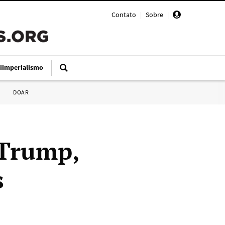
Contato
|
Sobre
|
iimperialismo
DOAR
 Trump,
s