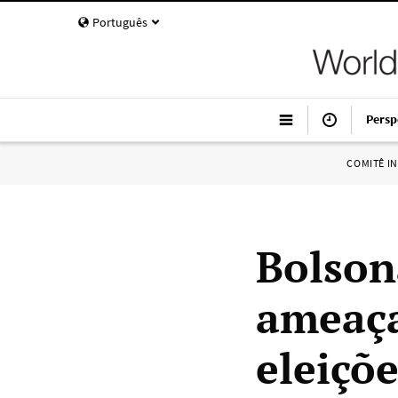
Português
Persp
COMITÊ I
Bolson
ameaça
eleiçõe