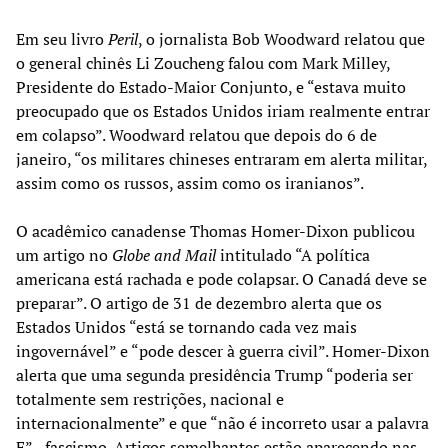
Em seu livro
Peril
, o jornalista Bob Woodward relatou que
o general chinês Li Zoucheng falou com Mark Milley,
Presidente do Estado-Maior Conjunto, e “estava muito
preocupado que os Estados Unidos iriam realmente entrar
em colapso”. Woodward relatou que depois do 6 de
janeiro, “os militares chineses entraram em alerta militar,
assim como os russos, assim como os iranianos”.
O acadêmico canadense Thomas Homer-Dixon publicou
um artigo no
Globe and Mail
intitulado “A política
americana está rachada e pode colapsar. O Canadá deve se
preparar”. O artigo de 31 de dezembro alerta que os
Estados Unidos “está se tornando cada vez mais
ingovernável” e “pode descer à guerra civil”. Homer-Dixon
alerta que uma segunda presidência Trump “poderia ser
totalmente sem restrições, nacional e
internacionalmente” e que “não é incorreto usar a palavra
F” - fascismo. Artigos semelhantes estão aparecendo nas