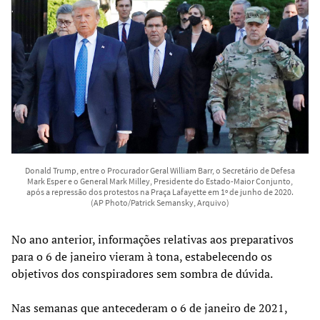
Donald Trump, entre o Procurador Geral William Barr, o Secretário de Defesa
Mark Esper e o General Mark Milley, Presidente do Estado-Maior Conjunto,
após a repressão dos protestos na Praça Lafayette em 1º de junho de 2020.
(AP Photo/Patrick Semansky, Arquivo)
No ano anterior, informações relativas aos preparativos
para o 6 de janeiro vieram à tona, estabelecendo os
objetivos dos conspiradores sem sombra de dúvida.
Nas semanas que antecederam o 6 de janeiro de 2021,