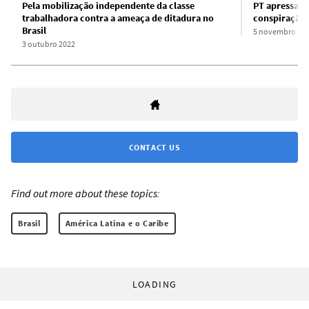
Pela mobilização independente da classe
PT apressa t
trabalhadora contra a ameaça de ditadura no
conspiração 
Brasil
5 novembro 20
3 outubro 2022
CONTACT US
Find out more about these topics:
Brasil
América Latina e o Caribe
LOADING