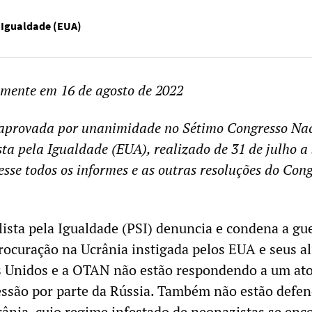
a Igualdade (EUA)
lmente em 16 de agosto de 2022
i aprovada por unanimidade no Sétimo Congresso Na
sta pela Igualdade (EUA), realizado de 31 de julho a 
esse todos os informes e as outras resoluções do Con
lista pela Igualdade (PSI) denuncia e condena a gu
procuração na Ucrânia instigada pelos EUA e seus a
 Unidos e a OTAN não estão respondendo a um at
ssão por parte da Rússia. Também não estão defe
ânia, cujo regime infestado de neonazistas se enc