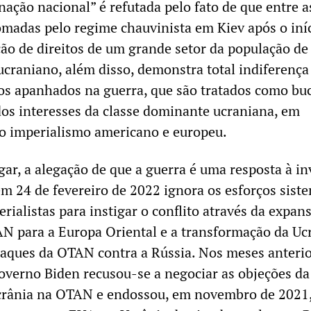
nação nacional” é refutada pelo fato de que entre a
omadas pelo regime chauvinista em Kiev após o iní
ção de direitos de um grande setor da população de
ucraniano, além disso, demonstra total indiferença
os apanhados na guerra, que são tratados como bu
os interesses da classe dominante ucraniana, em
o imperialismo americano e europeu.
gar, a alegação de que a guerra é uma resposta à i
em 24 de fevereiro de 2022 ignora os esforços sist
rialistas para instigar o conflito através da expan
N para a Europa Oriental e a transformação da Uc
aques da OTAN contra a Rússia. Nos meses anterio
governo Biden recusou-se a negociar as objeções da
Ucrânia na OTAN e endossou, em novembro de 2021