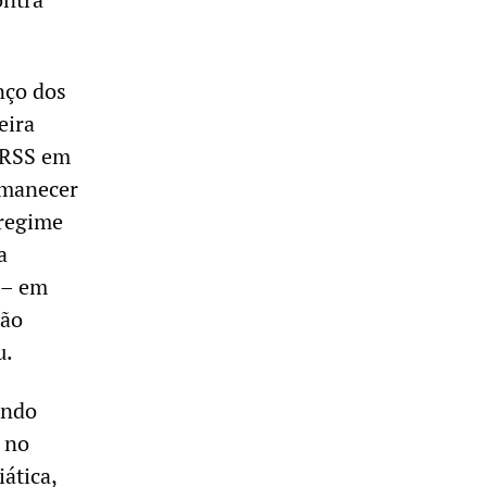
nço dos
eira
 URSS em
rmanecer
 regime
a
 – em
rão
u.
ando
 no
ática,