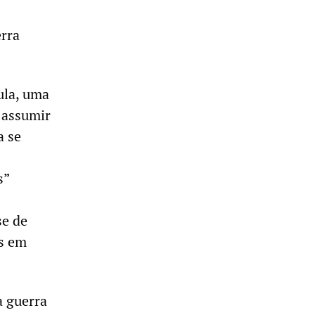
rra
ula, uma
 assumir
a se
s”
se de
as em
a guerra