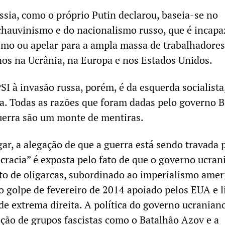
ússia, como o próprio Putin declarou, baseia-se no
hauvinismo e do nacionalismo russo, que é incapa
smo ou apelar para a ampla massa de trabalhadores
os na Ucrânia, na Europa e nos Estados Unidos.
SI à invasão russa, porém, é da esquerda socialista
sta. Todas as razões que foram dadas pelo governo 
 guerra são um monte de mentiras.
ar, a alegação de que a guerra está sendo travada 
cracia” é exposta pelo fato de que o governo ucran
o de oligarcas, subordinado ao imperialismo amer
do golpe de fevereiro de 2014 apoiado pelos EUA e 
de extrema direita. A política do governo ucranian
ão de grupos fascistas como o Batalhão Azov e a