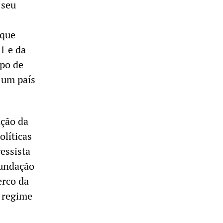
 seu
 que
1 e da
opo de
 um país
ação da
olíticas
essista
fundação
erco da
o regime