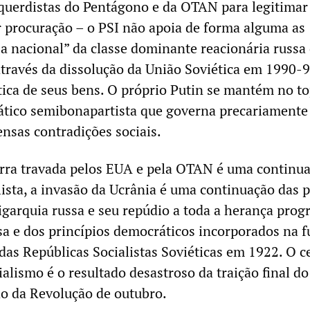
uerdistas do Pentágono e da OTAN para legitimar
r procuração – o PSI não apoia de forma alguma as
sa nacional” da classe dominante reacionária russa
través da dissolução da União Soviética em 1990-9
ica de seus bens. O próprio Putin se mantém no t
ático semibonapartista que governa precariamente
ensas contradições sociais.
rra travada pelos EUA e pela OTAN é uma continu
ista, a invasão da Ucrânia é uma continuação das p
igarquia russa e seu repúdio a toda a herança progr
a e dos princípios democráticos incorporados na 
das Repúblicas Socialistas Soviéticas em 1922. O c
alismo é o resultado desastroso da traição final d
ado da Revolução de outubro.