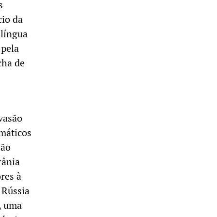
s
cio da
 língua
 pela
cha de
nvasão
emáticos
são
rânia
res à
 Rússia
, uma