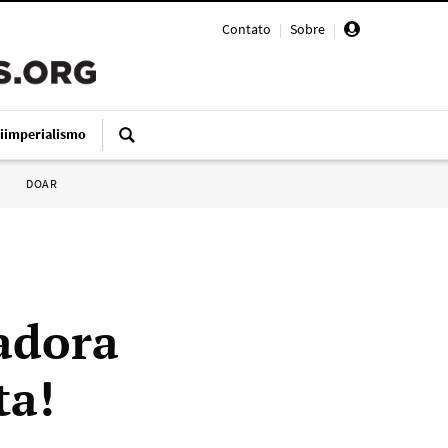
Contato
|
Sobre
|
iimperialismo
DOAR
hadora
ta!