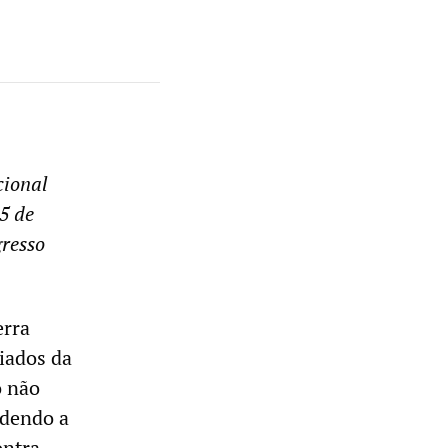
cional
5 de
gresso
erra
liados da
o não
ndendo a
ontra