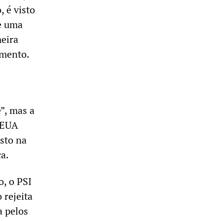
 é visto
e uma
meira
amento.
”, mas a
s EUA
isto na
ca.
o, o PSI
 rejeita
a pelos