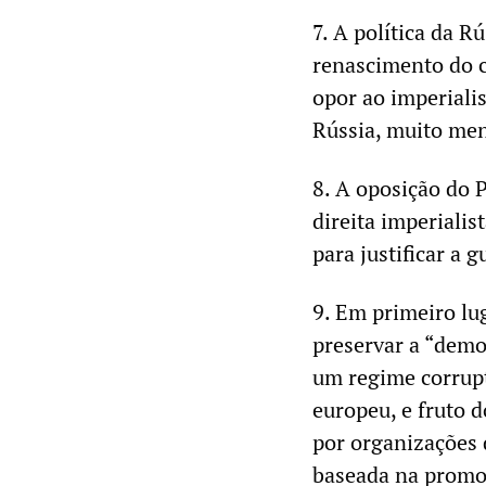
7. A política da R
renascimento do c
opor ao imperiali
Rússia, muito men
8. A oposição do P
direita imperiali
para justificar a
9. Em primeiro lug
preservar a “demo
um regime corrupt
europeu, e fruto 
por organizações 
baseada na promoç