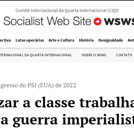
Comitê Internacional da Quarta Internacional
(
CIQI
)
ectiva
Lutas operárias
Arte e Cultura
História
Desigualdade
Ant
NTERNACIONAL DA QUARTA INTERNACIONAL
SOBRE O WSWS
CONTATO
gresso do PSI (EUA) de 2022
zar a classe trabal
 a guerra imperialis