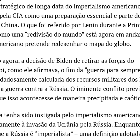
tratégico de longa data do imperialismo americano,
pela CIA como uma preparação essencial e parte d
 China. O que foi referido por Lenin durante a Pri
omo uma “redivisão do mundo” está agora em and
mericano pretende redesenhar o mapa do globo.
 agora, a decisão de Biden de retirar as forças do
oi, como ele afirmava, o fim da “guerra para sempre
idadosamente calculada dos recursos militares do
a guerra contra a Rússia. O iminente conflito prev
ue isso acontecesse de maneira precipitada e caóti
a tenha sido instigada pelo imperialismo american
amente à invasão da Ucrânia pela Rússia. Enquanto
e a Rússia é “imperialista” – uma definição adotad