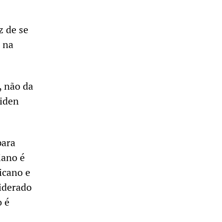
z de se
 na
, não da
Biden
para
iano é
icano e
liderado
o é