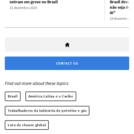
entram em greve no Brasil
Brasil devem 
não seja der
21 dezembro 2025
AI”
24 dezembro 20
CONTACT US
Find out more about these topics:
Brasil
América Latina e o Caribe
Trabalhadores da indústria de petróleo e gás
Luta de classes global