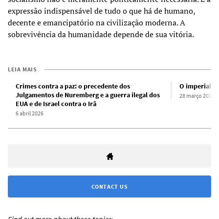
expressão indispensável de tudo o que há de humano,
decente e emancipatório na civilização moderna. A
sobrevivência da humanidade depende de sua vitória.
LEIA MAIS
Crimes contra a paz: o precedente dos
O imperialis
Julgamentos de Nuremberg e a guerra ilegal dos
28 março 2026
EUA e de Israel contra o Irã
6 abril 2026
CONTACT US
Find out more about these topics: