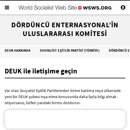
DÖRDÜNCÜ ENTERNASYONAL’IN
ULUSLARARASI KOMITESI
DEUK HAKKINDA
SOSYALİST EŞİTLİK PARTİSİ (TÜRKİYE)
DÖRDÜNCÜ E
DEUK ile iletişime geçin
Var olan Sosyalist Eşitlik Partilerinden birine katılma veya ülkenizde
yeni bir DEUK şubesi inşa etme konusunda daha fazla bilgi almak
istiyorsanız, lütfen yandaki formu doldurun.