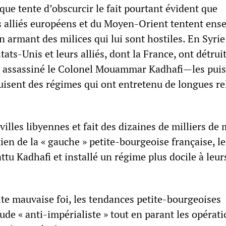
ue tente d’obscurcir le fait pourtant évident que
 alliés européens et du Moyen-Orient tentent ens
n armant des milices qui lui sont hostiles. En Syr
ats-Unis et leurs alliés, dont la France, ont détruit
t assassiné le Colonel Mouammar Kadhafi—les pui
ruisent des régimes qui ont entretenu de longues re
villes libyennes et fait des dizaines de milliers de
tien de la « gauche » petite-bourgeoise française, le
tu Kadhafi et installé un régime plus docile à leur
ite mauvaise foi, les tendances petite-bourgeoises
tude « anti-impérialiste » tout en parant les opérat