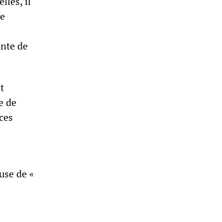
lles, il
re
inte de
t
e de
ces
use de «