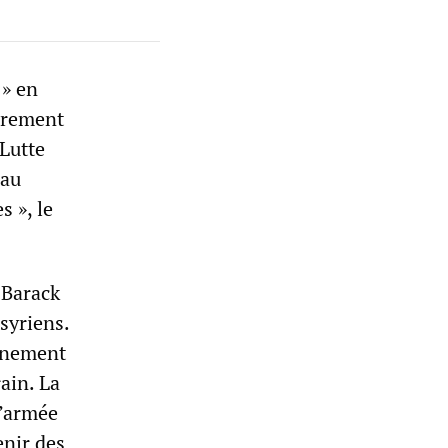
 » en
irement
 Lutte
 au
 », le
 Barack
syriens.
tinement
rain. La
l’armée
enir des