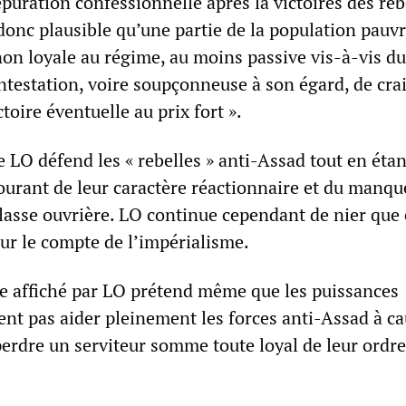
puration confessionnelle après la victoires des rebe
t donc plausible qu’une partie de la population pauv
non loyale au régime, au moins passive vis-à-vis du
estation, voire soupçonneuse à son égard, de cra
toire éventuelle au prix fort ».
 LO défend les « rebelles » anti-Assad tout en étan
ourant de leur caractère réactionnaire et du manqu
classe ouvrière. LO continue cependant de nier que 
ur le compte de l’impérialisme.
cle affiché par LO prétend même que les puissances
ent pas aider pleinement les forces anti-Assad à ca
perdre un serviteur somme toute loyal de leur ordre