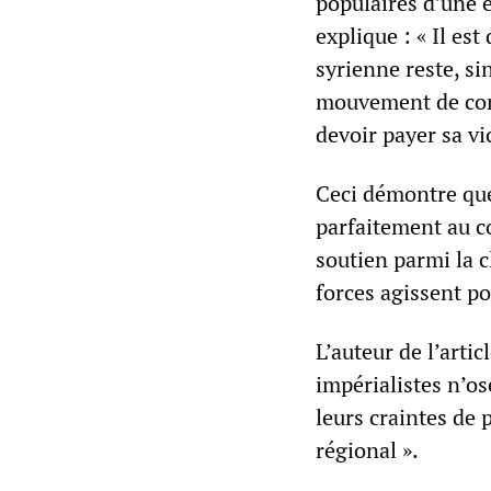
populaires d’une é
explique : « Il es
syrienne reste, si
mouvement de cont
devoir payer sa vic
Ceci démontre que
parfaitement au c
soutien parmi la 
forces agissent po
L’auteur de l’arti
impérialistes n’os
leurs craintes de 
régional ».