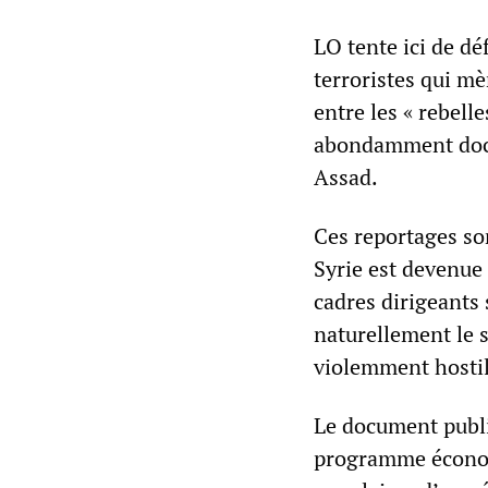
LO tente ici de dé
terroristes qui mè
entre les « rebell
abondamment docum
Assad.
Ces reportages so
Syrie est devenue
cadres dirigeants 
naturellement le s
violemment hostil
Le document publi
programme économi