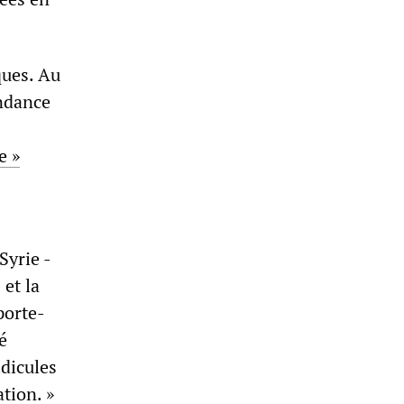
ques. Au
endance
e »
Syrie -
 et la
porte-
é
idicules
tion. »