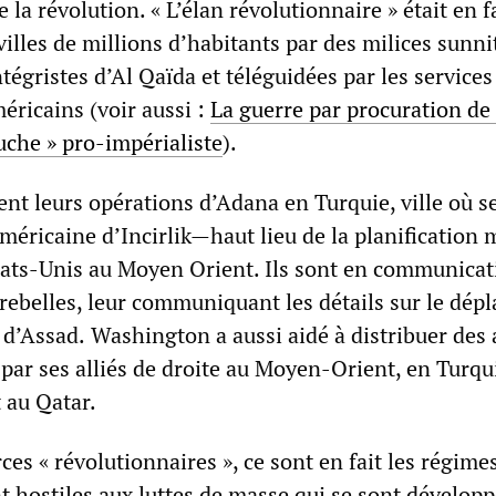
 la révolution. « L’élan révolutionnaire » était en f
 villes de millions d’habitants par des milices sunni
ntégristes d’Al Qaïda et téléguidées par les services
ricains (voir aussi :
La guerre par procuration de
auche » pro-impérialiste
).
nt leurs opérations d’Adana en Turquie, ville où s
méricaine d’Incirlik—haut lieu de la planification m
Etats-Unis au Moyen Orient. Ils sont en communicat
 rebelles, leur communiquant les détails sur le dé
 d’Assad.
Washington a aussi aidé à distribuer des
par ses alliés de droite au Moyen-Orient, en Turqu
 au Qatar.
rces « révolutionnaires », ce sont en fait les régimes
 hostiles aux luttes de masse qui se sont dévelop