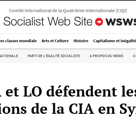
Comité international de la Quatrième Internationale
(
CIQI
)
des classes mondiale
Arts et Culture
Histoire
Capitalisme et inégalit
RNATIONALE
PARTI DE L’ÉGALITÉ SOCIALISTE
A PROPOS DU WSWS
C
 et LO défendent le
ions de la CIA en Sy