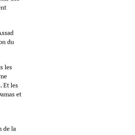
ent
-Assad
ion du
s les
ime
 Et les
 Damas et
 de la