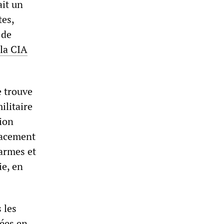
ait un
tes,
 de
 la CIA
e trouve
ilitaire
ion
placement
 armes et
ie, en
 les
pées en