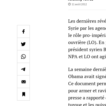
11 août 2012
Les dernières révé
Syrie par les age
le rôle pro-impéri
ouvrière (LO). En 
président syrien 
NPA et LO ont agi 
La semaine derniè
Obama avait signé
Ce document perme
pour armer et ravit
presse a rapporté 
turque et les puis