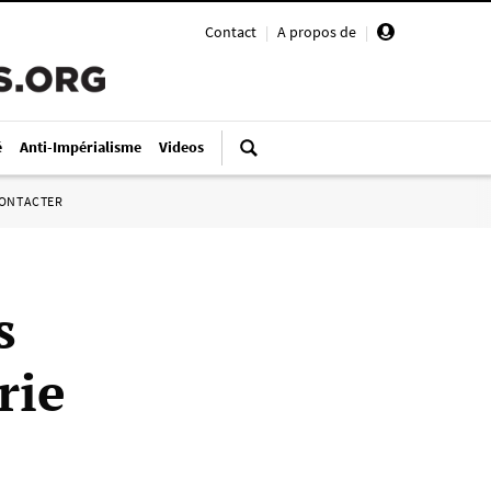
Contact
|
A propos de
|
é
Anti-Impérialisme
Videos
ONTACTER
s
rie