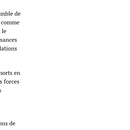
emble de
ie comme
 le
ssances
lations
 morts en
s forces
s
ions de