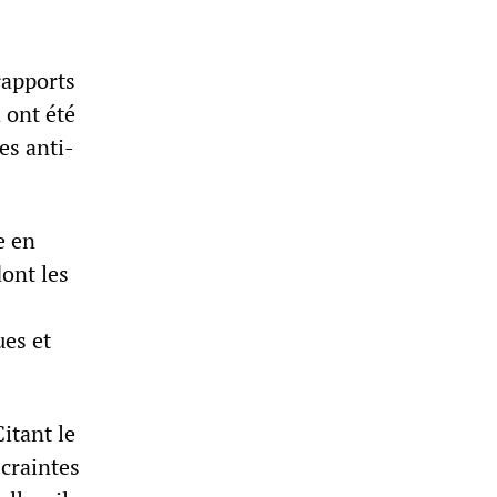
rapports
 ont été
es anti-
e en
ont les
ues et
itant le
 craintes