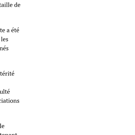
taille de
te a été
 les
gnés
térité
ulté
ciations
le
ntenant