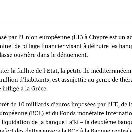
sé par l’Union européenne (UE) à Chypre est un ac
inel de pillage financier visant à détruire les ban
 classe ouvrière dans le dénuement
.
ter la faillite de l’Etat, la petite île méditerranéen
illion d’habitants, est assujettie au genre de thér
 infligé à la Grèce.
rêt de 10 milliards d’euros imposées par l’UE, de l
uropéenne (BCE) et du Fonds monétaire Internatio
a liquidation de la banque Laïki – la deuxième banq
nsfert des dettes envers la BCE à la Banque central