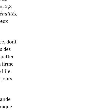
n. 5,8
énalités,
ceux
ce, dont
s des
quitter
a firme
l’île
 jours
mande
omique