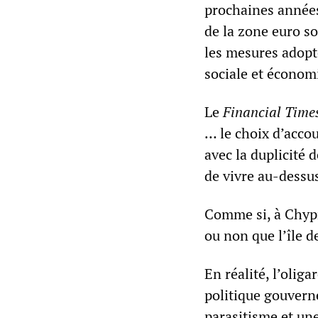
prochaines années
de la zone euro s
les mesures adopt
sociale et économ
Le
Financial Time
… le choix d’accou
avec la duplicité 
de vivre au-dessu
Comme si, à Chypre
ou non que l’île d
En réalité, l’olig
politique gouverne
parasitisme et un