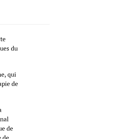
te
ques du
ne, qui
apie de
a
nal
ue de
e de