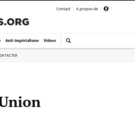
Contact
|
A propos de
|
é
Anti-Impérialisme
Videos
ONTACTER
’Union