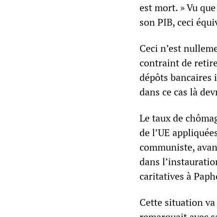
est mort. » Vu que
son PIB, ceci équ
Ceci n’est nulleme
contraint de retir
dépôts bancaires 
dans ce cas là dev
Le taux de chômag
de l’UE appliquée
communiste, avant 
dans l’instaurati
caritatives à Paph
Cette situation v
remarquait avec s