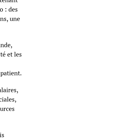
o : des
ons, une
ande,
té et les
patient.
laires,
ciales,
ources
is