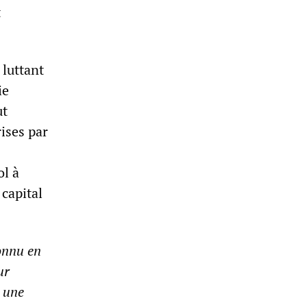
t
 luttant
ie
ut
rises par
ol à
 capital
onnu en
ur
n une