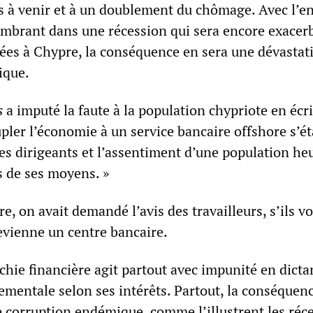
 à venir et à un doublement du chômage. Avec l’e
ombrant dans une récession qui sera encore exacer
ées à Chypre, la conséquence en sera une dévastat
ique.
s
a imputé la faute à la population chypriote en écri
pler l’économie à un service bancaire offshore s’éta
des dirigeants et l’assentiment d’une population he
s de ses moyens. »
, on avait demandé l’avis des travailleurs, s’ils v
evienne un centre bancaire.
archie financière agit partout avec impunité en dicta
mentale selon ses intérêts. Partout, la conséquenc
e corruption endémique, comme l’illustrent les réc