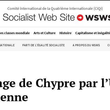
Comité international de la Quatrième Internationale
(
CIQI
)
des classes mondiale
Arts et Culture
Histoire
Capitalisme et inégalit
RNATIONALE
PARTI DE L’ÉGALITÉ SOCIALISTE
A PROPOS DU WSWS
C
lage de Chypre par l
éenne