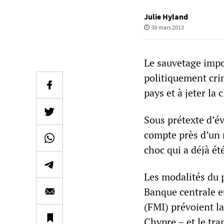
Julie Hyland
30 mars 2013
Le sauvetage impo
politiquement crim
pays et à jeter la
Sous prétexte d’évi
compte près d’un m
choc qui a déjà été
Les modalités du p
Banque centrale e
(FMI) prévoient l
Chypre – et le tra