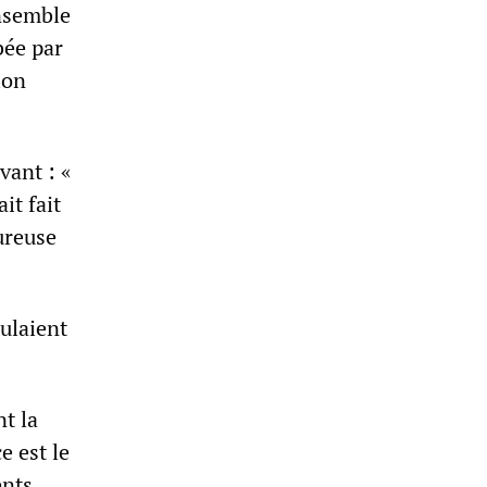
nsemble
bée par
ion
vant : «
it fait
ureuse
oulaient
nt la
e est le
ents