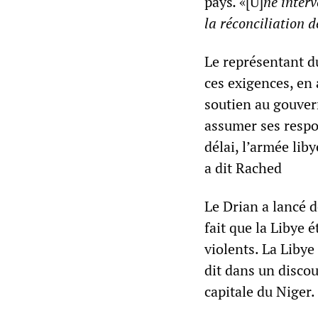
pays
.
«[U]
ne inter
la réconciliation d
Le représentant d
ces exigences, en
soutien au gouve
assumer ses respon
délai, l’armée lib
a dit Rached
Le Drian a lancé 
fait que la Libye
violents. La Libye 
dit dans un disco
capitale du Niger.