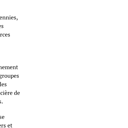
cennies,
es
orces
înement
 groupes
les
cière de
s.
se
ers et