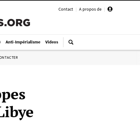
Contact
|
A propos de
|
é
Anti-Impérialisme
Videos
ONTACTER
ppes
Libye