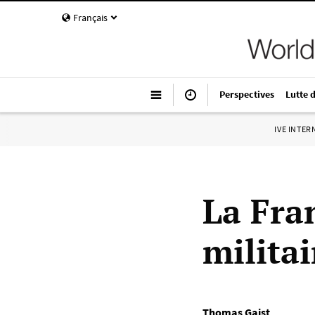
Français
Perspectives
Lutte 
IVE INTE
La Fra
militai
Thomas Gaist