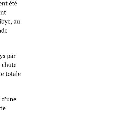
ent été
ent
ibye, au
nde
ys par
a chute
e totale
t d’une
 de