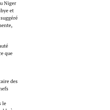
au Niger
ibye et
t suggéré
nente,
auté
ce que
taire des
hefs
 le