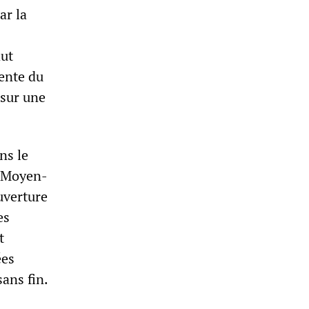
ar la
aut
cente du
 sur une
ns le
u Moyen-
uverture
es
t
ées
ans fin.