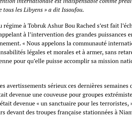
vention internationale est indispensable comme préal
e tous les Libyens » a dit Issoufou.
u régime à Tobruk Ashur Bou Rached s’est fait l’éc
 appelant à l’intervention des grandes puissances e
rnement. « Nous appelons la communauté internati
sabilités légales et morales et à armer, sans retar
yenne pour qu’elle puisse accomplir sa mission nati
des avertissements sérieux ces dernières semaines 
 était devenue une couveuse pour groupes extrémist
était devenue « un sanctuaire pour les terroristes, »
urs devant des troupes française stationnées à Nia