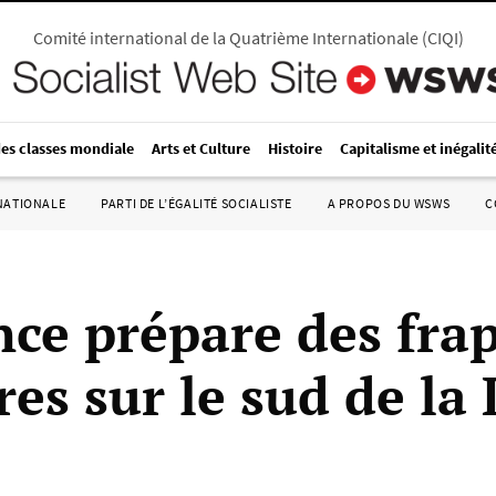
Comité international de la Quatrième Internationale
(
CIQI
)
des classes mondiale
Arts et Culture
Histoire
Capitalisme et inégalit
RNATIONALE
PARTI DE L’ÉGALITÉ SOCIALISTE
A PROPOS DU WSWS
C
nce prépare des fra
res sur le sud de la 