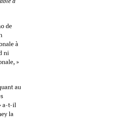
able à
ho de
n
onale à
d ni
onale, »
quant au
es
 a-t-il
mey la