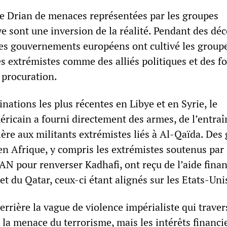
Le Drian de menaces représentées par les groupes
ye sont une inversion de la réalité. Pendant des dé
 les gouvernements européens ont cultivé les group
es extrémistes comme des alliés politiques et des f
 procuration.
ations les plus récentes en Libye et en Syrie, le
icain a fourni directement des armes, de l’entra
cière aux militants extrémistes liés à Al-Qaïda. Des
en Afrique, y compris les extrémistes soutenus par 
AN pour renverser Kadhafi, ont reçu de l’aide finan
et du Qatar, ceux-ci étant alignés sur les Etats-Uni
errière la vague de violence impérialiste qui traver
s la menace du terrorisme, mais les intérêts financi