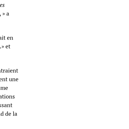
es
, » a
ait en
.» et
traient
ient une
isme
ations
issant
d de la