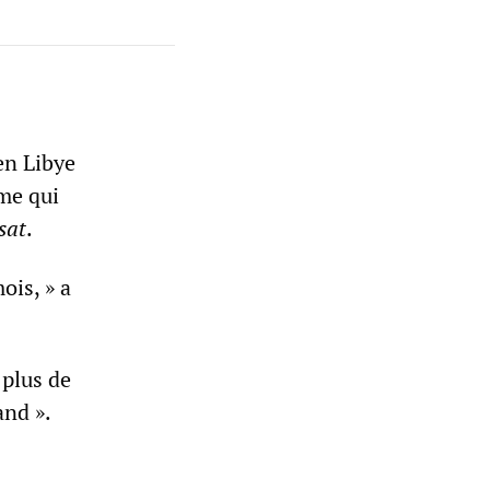
en Libye
me qui
sat
.
ois, » a
 plus de
and ».