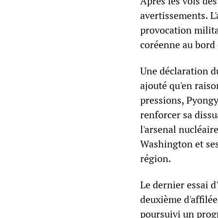
Après les vols des
avertissements. L'
provocation milita
coréenne au bord d
Une déclaration d
ajouté qu'en raiso
pressions, Pyongy
renforcer sa dissu
l'arsenal nucléai
Washington et ses 
région.
Le dernier essai d
deuxième d'affilée
poursuivi un prog