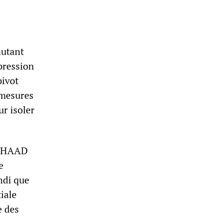
autant
pression
pivot
 mesures
ur isoler
e THAAD
e
ndi que
iale
e des