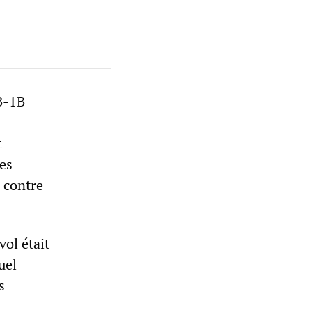
B-1B
s
t
ces
e contre
vol était
uel
s