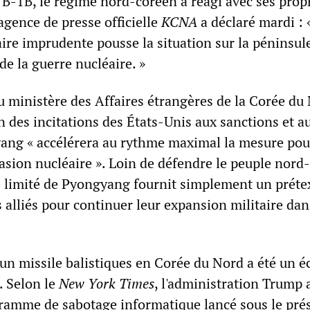
 B-1B, le régime nord-coréen a réagi avec ses prop
agence de presse officielle
KCNA
a déclaré mardi : 
ire imprudente pousse la situation sur la péninsul
e la guerre nucléaire. »
u ministère des Affaires étrangères de la Corée du
n des incitations des États-Unis aux sanctions et a
ang « accélérera au rythme maximal la mesure pou
asion nucléaire ». Loin de défendre le peuple nord
re limité de Pyongyang fournit simplement un préte
alliés pour continuer leur expansion militaire dan
'un missile balistiques en Corée du Nord a été un éc
. Selon le
New York Times
, l'administration Trump 
ramme de sabotage informatique lancé sous le pré