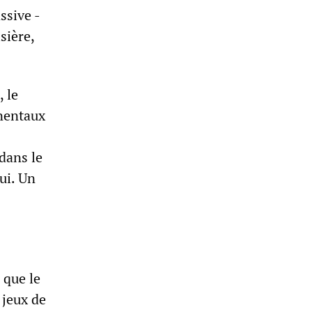
ssive -
sière,
 le
inentaux
dans le
ui. Un
 que le
 jeux de