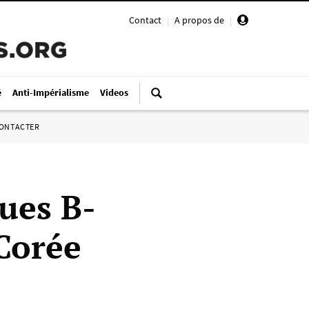
Contact
|
A propos de
|
é
Anti-Impérialisme
Videos
ONTACTER
ues B-
 Corée