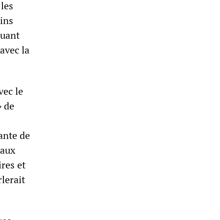
les
ains
quant
avec la
vec le
» de
rante de
 aux
res et
lerait