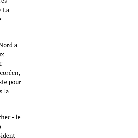
res
« La
e
 Nord a
ux
r
-coréen,
xte pour
s la
hec - le
a
sident