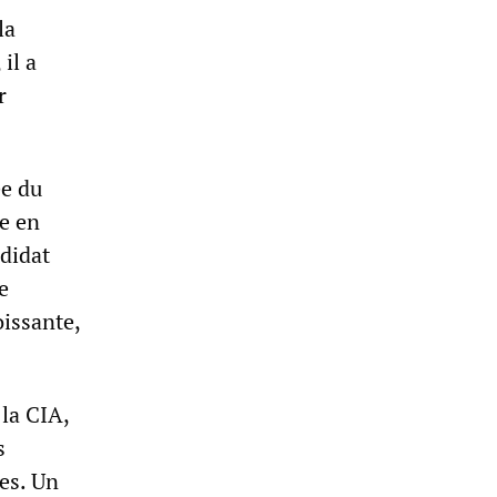
la
il a
r
ée du
ye en
ndidat
e
oissante,
 la CIA,
s
es. Un