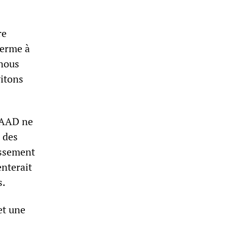
re
terme à
 nous
itons
THAAD ne
à des
issement
enterait
s.
et une