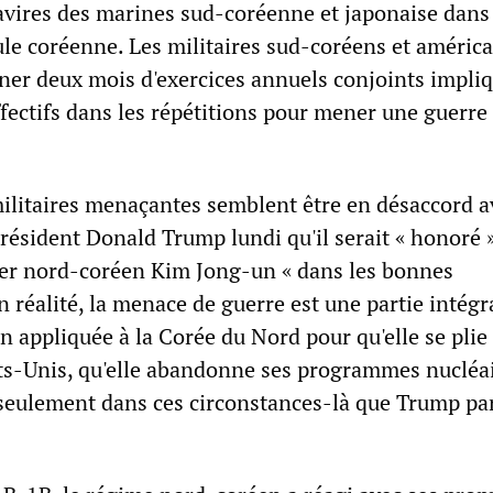
avires des marines sud-coréenne et japonaise dans 
ule coréenne. Les militaires sud-coréens et améric
ner deux mois d'exercices annuels conjoints impli
fectifs dans les répétitions pour mener une guerre 
itaires menaçantes semblent être en désaccord a
ésident Donald Trump lundi qu'il serait « honoré 
der nord-coréen Kim Jong-un « dans les bonnes
n réalité, la menace de guerre est une partie intég
 appliquée à la Corée du Nord pour qu'elle se plie
ts-Unis, qu'elle abandonne ses programmes nucléai
t seulement dans ces circonstances-là que Trump par