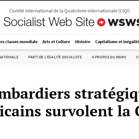
Comité international de la Quatrième Internationale
(
CIQI
)
des classes mondiale
Arts et Culture
Histoire
Capitalisme et inégalit
RNATIONALE
PARTI DE L’ÉGALITÉ SOCIALISTE
A PROPOS DU WSWS
C
mbardiers stratégiq
icains survolent la