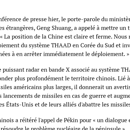
férence de presse hier, le porte-parole du ministè
res étrangères, Geng Shuang, a appelé à mettre un 
. « La position de la Chine est claire et ferme. Nous
oiement du système THAAD en Corée du Sud et inv
rnées à en arrêter immédiatement le déploiement. »
le puissant radar en bande X associé au système 
sonder plus profondément le territoire chinois. Lié 
siles américains plus larges, il donnerait un avert
es lancements de missiles en cas de guerre et augm
es États-Unis et de leurs alliés d'abattre les missile
inois a réitéré l'appel de Pékin pour « un dialogue 
résoudre le problème nucléaire de la péninsule »,