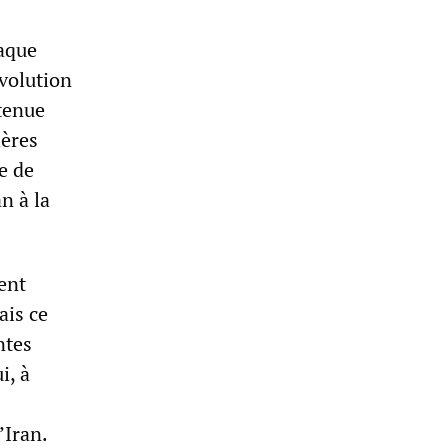
haque
volution
tenue
ières
e de
n à la
ent
ais ce
ntes
i, à
’Iran.