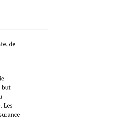
te, de
ie
 but
u
. Les
ssurance