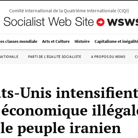
Comité international de la Quatrième Internationale
(
CIQI
)
des classes mondiale
Arts et Culture
Histoire
Capitalisme et inégalit
RNATIONALE
PARTI DE L’ÉGALITÉ SOCIALISTE
A PROPOS DU WSWS
C
ts-Unis intensifient
 économique illégal
 le peuple iranien