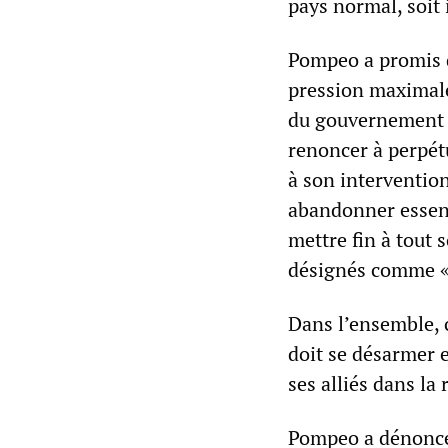
pays normal, soit
Pompeo a promis q
pression maximale
du gouvernement 
renoncer à perpét
à son intervention
abandonner essent
mettre fin à tout
désignés comme « t
Dans l’ensemble, 
doit se désarmer e
ses alliés dans la 
Pompeo a dénoncé 