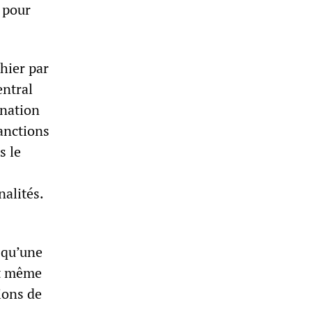
s pour
 hier par
entral
ination
anctions
s le
alités.
t qu’une
nt même
ions de