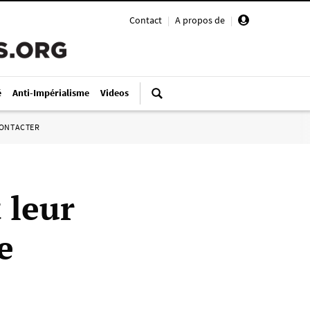
Contact
|
A propos de
|
é
Anti-Impérialisme
Videos
ONTACTER
 leur
e