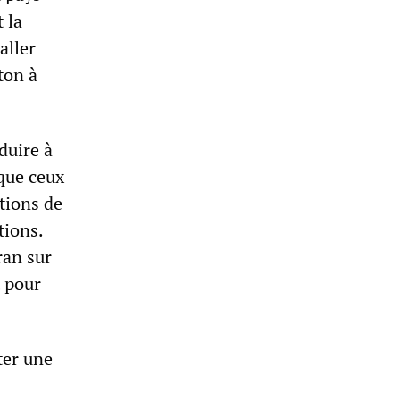
t la
aller
ton à
duire à
 que ceux
ations de
tions.
ran sur
 pour
ter une