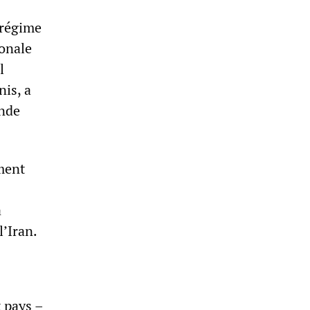
 régime
ionale
l
nis, a
ande
ment
a
’Iran.
 pays –