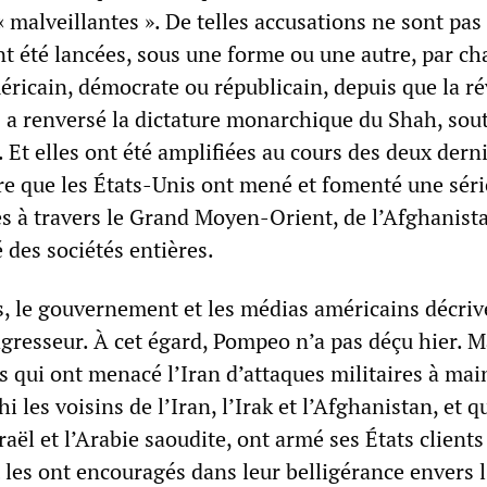
 « malveillantes ». De telles accusations ne sont pas
nt été lancées, sous une forme ou une autre, par c
icain, démocrate ou républicain, depuis que la ré
 a renversé la dictature monarchique du Shah, sou
. Et elles ont été amplifiées au cours des deux dern
e que les États-Unis ont mené et fomenté une séri
es à travers le Grand Moyen-Orient, de l’Afghanista
é des sociétés entières.
, le gouvernement et les médias américains décriv
gresseur. À cet égard, Pompeo n’a pas déçu hier. M
s qui ont menacé l’Iran d’attaques militaires à mai
i les voisins de l’Iran, l’Irak et l’Afghanistan, et qu
ël et l’Arabie saoudite, ont armé ses États clients
 les ont encouragés dans leur belligérance envers l