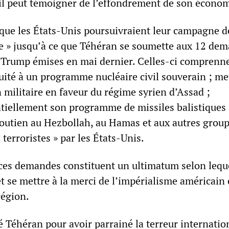
 il peut témoigner de l’effondrement de son économ
ue les États-Unis poursuivraient leur campagne d
 » jusqu’à ce que Téhéran se soumette aux 12 de
Trump émises en mai dernier. Celles-ci comprenne
uité à un programme nucléaire civil souverain ; met
 militaire en faveur du régime syrien d’Assad ;
iellement son programme de missiles balistiques 
 soutien au Hezbollah, au Hamas et aux autres grou
erroristes » par les États-Unis.
ces demandes constituent un ultimatum selon leque
t se mettre à la merci de l’impérialisme américain 
région.
Téhéran pour avoir parrainé la terreur internation