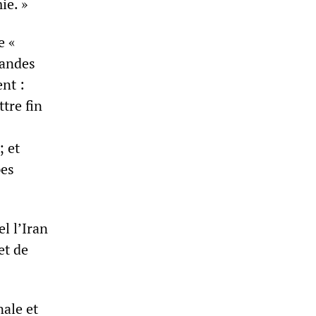
ie. »
e «
mandes
nt :
tre fin
; et
pes
l l’Iran
et de
ale et