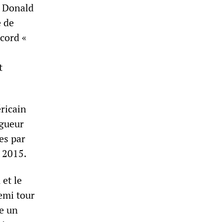
n Donald
e de
ccord «
t
éricain
igueur
es par
t 2015.
 et le
demi tour
e un