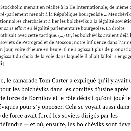
Stockholm menait en réalité à la IIe Internationale, de même 
pré-parlement menait à la République bourgeoisie ... Menchévik
tionnaires cherchaient à lier les bolchéviks à la légalité soviéti
r sans effort en légalité parlementaire bourgeoise. La droite
hisait avec cette tactique. (...) Or, les bolchéviks avaient déjà 
 soviets de Petrograd et de Moscou; notre influence dans l’arm
en jour, voire d’heure en heure. Il ne s’agissait plus de pronostic
agissait du choix de la voie dans laquelle il allait falloir s’engag
ii]
e, le camarade Tom Carter a expliqué qu’il y avait 
pour les bolchéviks dans les comités d’usine après 
de force de Kornilov et le rôle décisif qu’ont joué le
éviques pour s’y opposer. Cela se voyait aussi dans 
 de force avait forcé les soviets dirigés par les
 défendre — et où, ensuite, les bolchéviks sont deve