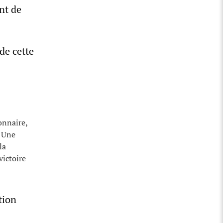
nt de
de cette
onnaire,
. Une
la
victoire
tion