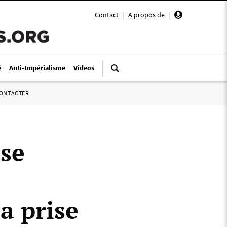
Contact
|
A propos de
|
é
Anti-Impérialisme
Videos
ONTACTER
ise
la prise