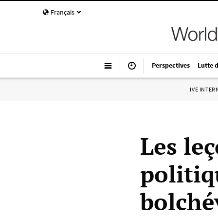
Français
Perspectives
Lutte 
IVE INTE
Les leç
politiq
bolchév