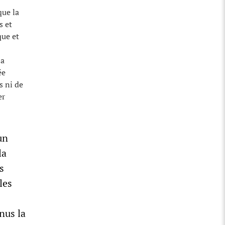
que la
s et
que et
la
ée
s ni de
er
un
la
s
les
nus la