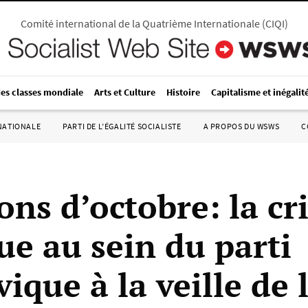
Comité international de la Quatrième Internationale
(
CIQI
)
des classes mondiale
Arts et Culture
Histoire
Capitalisme et inégalit
RNATIONALE
PARTI DE L’ÉGALITÉ SOCIALISTE
A PROPOS DU WSWS
C
ons d’octobre: la cr
ue au sein du parti
ique à la veille de 