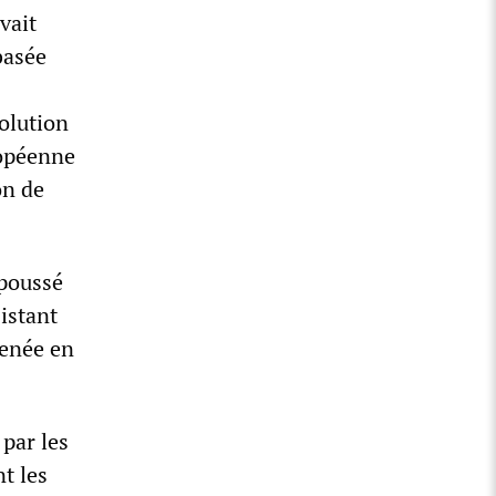
vait
basée
volution
ropéenne
on de
 poussé
sistant
menée en
 par les
t les