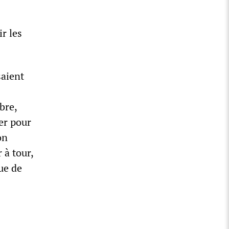
r les
saient
bre,
ser pour
on
 à tour,
ue de