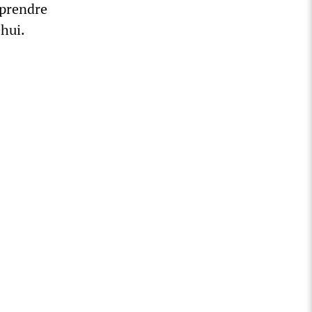
mprendre
’hui.