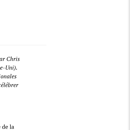
par Chris
e-Uni).
ionales
célébrer
 de la