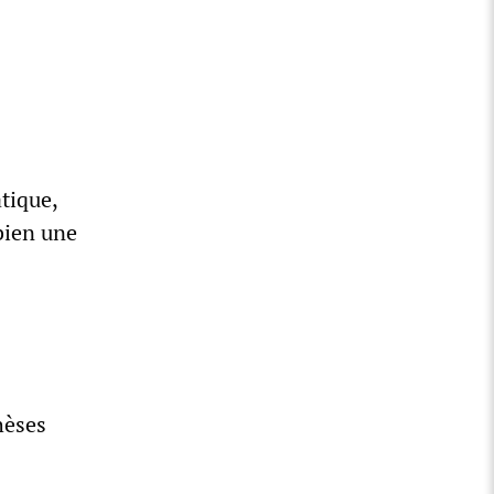
tique,
 bien une
hèses