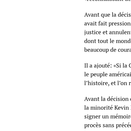
Avant que la déci
avait fait pressio
justice et annulent
dont tout le monde
beaucoup de coura
Il a ajouté: «Si 
le peuple américa
l’histoire, et l’o
Avant la décision 
la minorité Kevin 
signer un mémoire 
procès sans précé