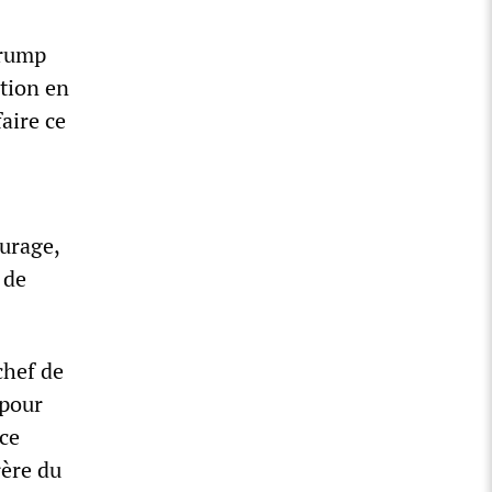
Trump
ction en
faire ce
ourage,
 de
chef de
 pour
 ce
rère du