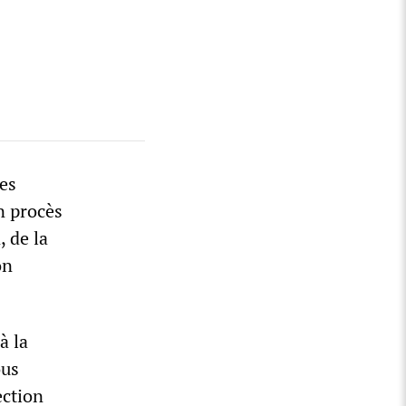
es
un procès
, de la
on
à la
ous
ection