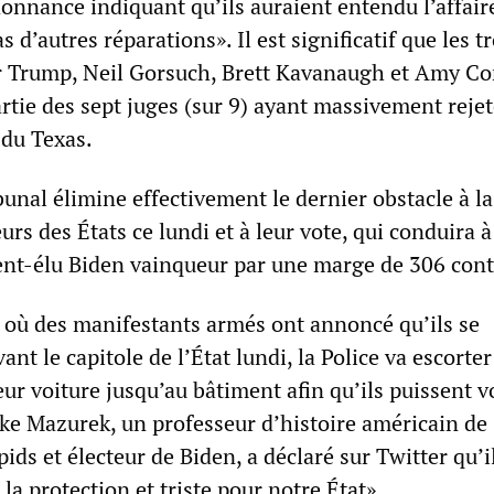
donnance indiquant qu’ils auraient entendu l’affair
 d’autres réparations». Il est significatif que les tr
 Trump, Neil Gorsuch, Brett Kavanaugh et Amy C
artie des sept juges (sur 9) ayant massivement reje
 du Texas.
bunal élimine effectivement le dernier obstacle à la
urs des États ce lundi et à leur vote, qui conduira à
dent-élu Biden vainqueur par une marge de 306 cont
 où des manifestants armés ont annoncé qu’ils se
nt le capitole de l’État lundi, la Police va escorter
eur voiture jusqu’au bâtiment afin qu’ils puissent v
ake Mazurek, un professeur d’histoire américain de
ds et électeur de Biden, a déclaré sur Twitter qu’il
la protection et triste pour notre État».