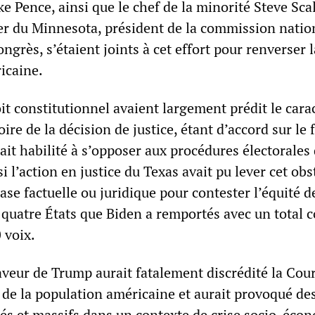
e Pence, ainsi que le chef de la minorité Steve Scal
 du Minnesota, président de la commission natio
ngrès, s’étaient joints à cet effort pour renverser l
icaine.
it constitutionnel avaient largement prédit le cara
re de la décision de justice, étant d’accord sur le f
ait habilité à s’opposer aux procédures électorales
 l’action en justice du Texas avait pu lever cet obst
ase factuelle ou juridique pour contester l’équité d
s quatre États que Biden a remportés avec un total
 voix.
veur de Trump aurait fatalement discrédité la Cou
de la population américaine et aurait provoqué de
sés et massifs dans un contexte de crise socio-éco