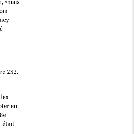
e, «mais
ois
oney
té
re 232.
 les
oter en
 8e
 était