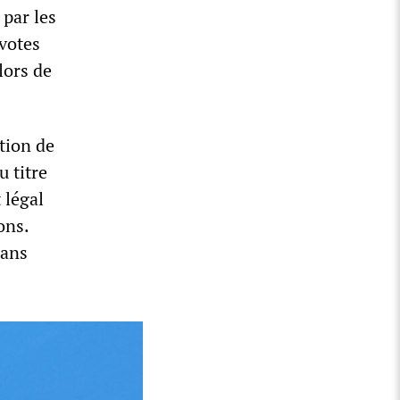
 par les
 votes
lors de
tion de
u titre
 légal
ons.
sans