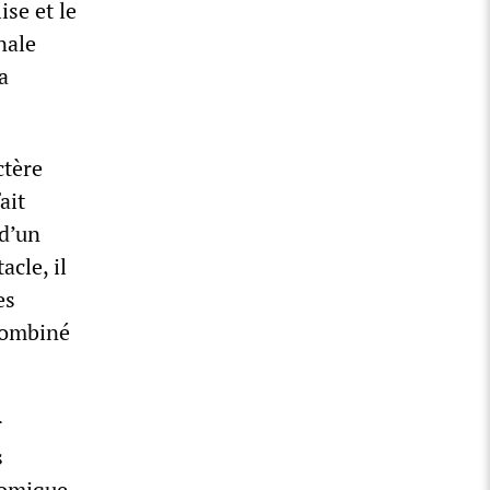
ise et le
nale
a
ctère
ait
 d’un
acle, il
es
 combiné
r
s
nomique