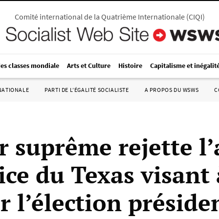
Comité international de la Quatrième Internationale
(
CIQI
)
des classes mondiale
Arts et Culture
Histoire
Capitalisme et inégalit
RNATIONALE
PARTI DE L’ÉGALITÉ SOCIALISTE
A PROPOS DU WSWS
C
r suprême rejette l’
ice du Texas visant 
 l’élection présiden