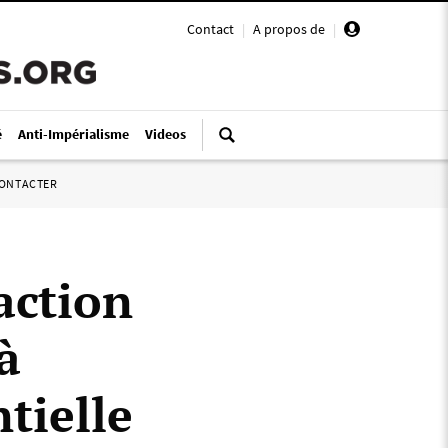
Contact
|
A propos de
|
é
Anti-Impérialisme
Videos
ONTACTER
action
à
tielle