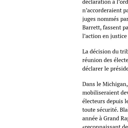
déclaration à l’or
n’accorderaient pas
juges nommés par
Barrett, fassent p
l’action en justice
La décision du tri
réunion des électe
déclarer le prési
Dans le Michigan,
mobiliseraient deva
électeurs depuis l
toute sécurité. Bl
année à Grand Rapi
«reconnaissant de 