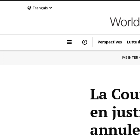
Français
Perspectives
Lutte 
IVE INTE
La Cou
en just
annuler