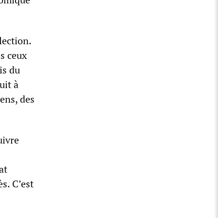
lection.
es ceux
is du
uit à
ens, des
uivre
at
s. C’est