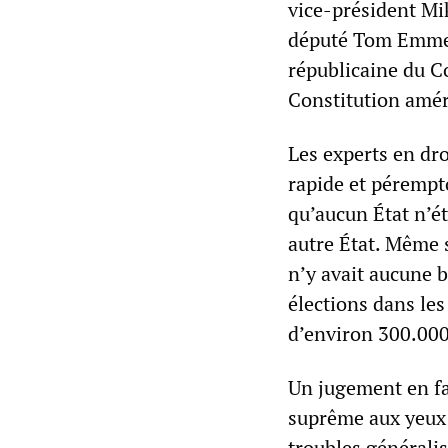
vice-président Mik
député Tom Emmer
républicaine du Co
Constitution amér
Les experts en dro
rapide et péremptoi
qu’aucun État n’ét
autre État. Même si
n’y avait aucune b
élections dans le
d’environ 300.000
Un jugement en fa
suprême aux yeux 
troubles générali