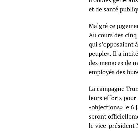
et de santé publiq
Malgré ce jugemen
Au cours des cinq 
qui s’opposaient à
peuple». Il a incit
des menaces de mo
employés des burea
La campagne Trump
leurs efforts pour
«objections» le 6 
seront officielle
le vice-président 