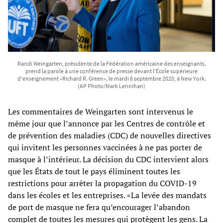
Randi Weingarten, présidente de la Fédération américaine des enseignants,
prend la parole à une conférence de presse devant l’École supérieure
d'enseignement «Richard R. Green», le mardi 8 septembre 2020, à New York.
(AP Photo/Mark Lennihan)
Les commentaires de Weingarten sont intervenus le
même jour que l’annonce par les Centres de contrôle et
de prévention des maladies (CDC) de nouvelles directives
qui invitent les personnes vaccinées à ne pas porter de
masque à l’intérieur. La décision du CDC intervient alors
que les États de tout le pays éliminent toutes les
restrictions pour arrêter la propagation du COVID-19
dans les écoles et les entreprises. «La levée des mandats
de port de masque ne fera qu’encourager l’abandon
complet de toutes les mesures qui protègent les gens. La