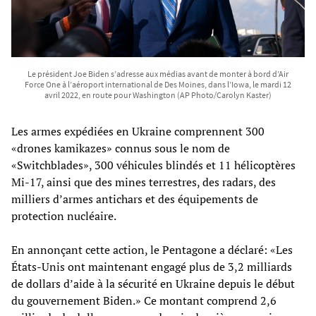
Le président Joe Biden s’adresse aux médias avant de monter à bord d’Air
Force One à l’aéroport international de Des Moines, dans l’Iowa, le mardi 12
avril 2022, en route pour Washington (AP Photo/Carolyn Kaster)
Les armes expédiées en Ukraine comprennent 300
«drones kamikazes» connus sous le nom de
«Switchblades», 300 véhicules blindés et 11 hélicoptères
Mi-17, ainsi que des mines terrestres, des radars, des
milliers d’armes antichars et des équipements de
protection nucléaire.
En annonçant cette action, le Pentagone a déclaré: «Les
États-Unis ont maintenant engagé plus de 3,2 milliards
de dollars d’aide à la sécurité en Ukraine depuis le début
du gouvernement Biden.» Ce montant comprend 2,6