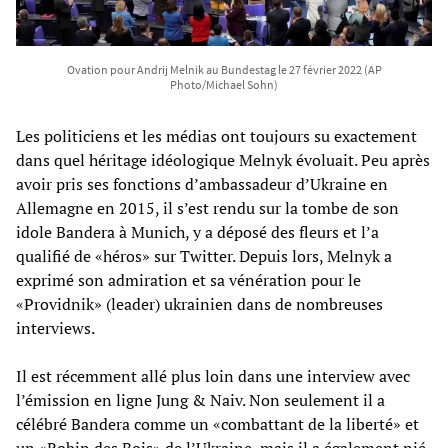
Ovation pour Andrij Melnik au Bundestag le 27 février 2022 (AP
Photo/Michael Sohn)
Les politiciens et les médias ont toujours su exactement
dans quel héritage idéologique Melnyk évoluait. Peu après
avoir pris ses fonctions d’ambassadeur d’Ukraine en
Allemagne en 2015, il s’est rendu sur la tombe de son
idole Bandera à Munich, y a déposé des fleurs et l’a
qualifié de «héros» sur Twitter. Depuis lors, Melnyk a
exprimé son admiration et sa vénération pour le
«Providnik» (leader) ukrainien dans de nombreuses
interviews.
Il est récemment allé plus loin dans une interview avec
l’émission en ligne Jung & Naiv. Non seulement il a
célébré Bandera comme un «combattant de la liberté» et
un «Robin des Bois» de l’Ukraine, mais il a également nié